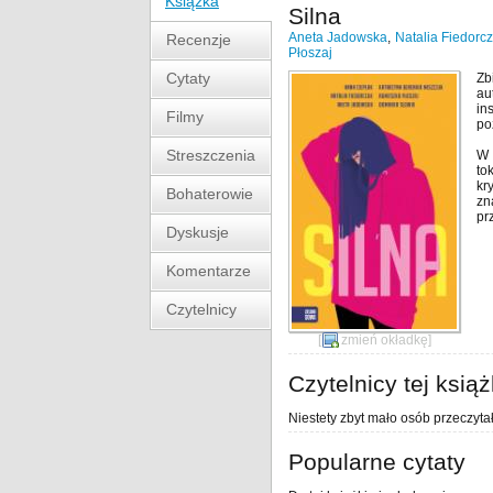
Książka
Silna
Aneta Jadowska
,
Natalia Fiedorc
Recenzje
Płoszaj
Cytaty
Zb
au
in
Filmy
po
Streszczenia
W
to
kr
Bohaterowie
zn
pr
Dyskusje
Komentarze
Czytelnicy
[
zmień okładkę
]
Czytelnicy tej książ
Niestety zbyt mało osób przeczytał
Popularne cytaty