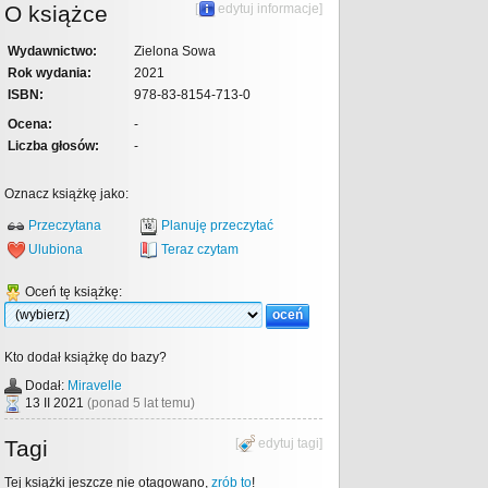
O książce
[
edytuj informacje
]
Wydawnictwo:
Zielona Sowa
Rok wydania:
2021
ISBN:
978-83-8154-713-0
Ocena:
-
Liczba głosów:
-
Oznacz książkę jako:
Przeczytana
Planuję przeczytać
Ulubiona
Teraz czytam
Oceń tę książkę:
Kto dodał książkę do bazy?
Dodał:
Miravelle
13 II 2021
(ponad 5 lat temu)
Tagi
[
edytuj tagi
]
Tej książki jeszcze nie otagowano,
zrób to
!