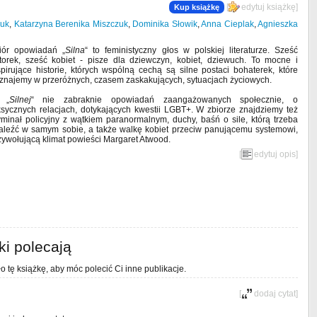
[
edytuj książkę
]
Kup książkę
zuk
,
Katarzyna Berenika Miszczuk
,
Dominika Słowik
,
Anna Cieplak
,
Agnieszka
iór opowiadań „
Silna
“ to feministyczny głos w polskiej literaturze. Sześć
torek, sześć kobiet - pisze dla dziewczyn, kobiet, dziewuch. To mocne i
spirujące historie, których wspólną cechą są silne postaci bohaterek, które
znajemy w przeróżnych, czasem zaskakujących, sytuacjach życiowych.
 „
Silnej
“ nie zabraknie opowiadań zaangażowanych społecznie, o
ksycznych relacjach, dotykających kwestii LGBT+. W zbiorze znajdziemy też
yminał policyjny z wątkiem paranormalnym, duchy, baśń o sile, którą trzeba
aleźć w samym sobie, a także walkę kobiet przeciw panującemu systemowi,
zywołującą klimat powieści Margaret Atwood.
[
edytuj opis
]
ki polecają
o tę książkę, aby móc polecić Ci inne publikacje.
[
dodaj cytat
]