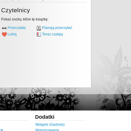
Czytelnicy
Pokaż osoby, które tę książkę:
Przeczytały
Planują przeczytać
Lubią
Teraz czytają
Dodatki
Widgets (Gadżety)
ok
Wypracowania