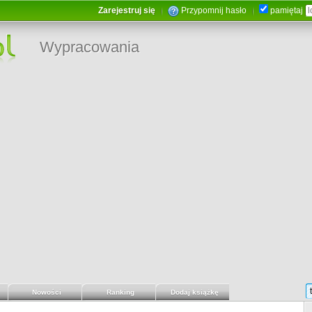
Zarejestruj się
Przypomnij hasło
pamiętaj
Wypracowania
Nowości
Ranking
Dodaj książkę