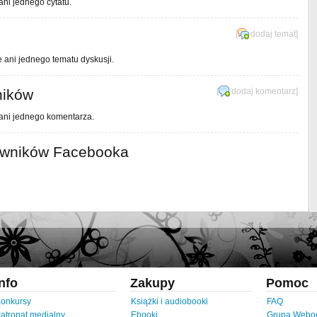
ani jednego cytatu.
[
dodaj temat
]
e ani jednego tematu dyskusji.
ników
[
dodaj komentarz
]
 ani jednego komentarza.
owników Facebooka
Info
Zakupy
Pomoc
onkursy
Książki i audiobooki
FAQ
atronat medialny
Ebooki
Grupa Webo