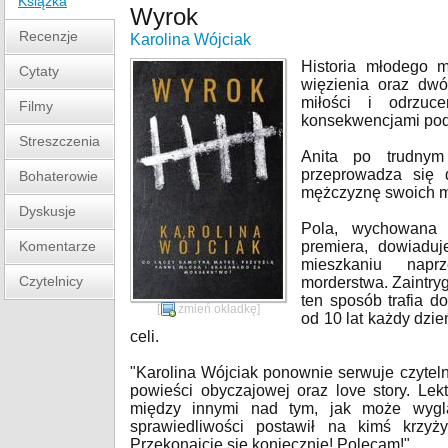
Książka
Wyrok
Recenzje
Karolina Wójciak
Historia młodego 
Cytaty
więzienia oraz dwó
miłości i odrzuc
Filmy
konsekwencjami pod
Streszczenia
Anita po trudnym 
przeprowadza się 
Bohaterowie
mężczyznę swoich ma
Dyskusje
Pola, wychowana 
Komentarze
premiera, dowiadu
mieszkaniu nap
Czytelnicy
morderstwa. Zaintr
ten sposób trafia d
[
zmień okładkę
]
od 10 lat każdy dzi
celi.
"Karolina Wójciak ponownie serwuje czytel
powieści obyczajowej oraz love story. Lekt
między innymi nad tym, jak może wyglą
sprawiedliwości postawił na kimś krzyż
Przekonajcie się koniecznie! Polecam!"