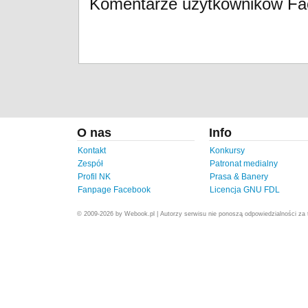
Komentarze użytkowników F
O nas
Info
Kontakt
Konkursy
Zespół
Patronat medialny
Profil NK
Prasa & Banery
Fanpage Facebook
Licencja GNU FDL
© 2009-2026 by Webook.pl | Autorzy serwisu nie ponoszą odpowiedzialności za