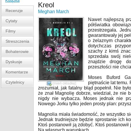
Książka
Kreol
Recenzje
Meghan March
Nawet najlepszą pr
Cytaty
półświatka obowiąz
przestrzegała. Jed
Filmy
gwarantowały jej pe
o żelaznym charakte
Streszczenia
dotychczas przypo
szachy z kimś znac
Bohaterowie
sprzedała swój niel
znajdzie drogę do
Dyskusje
przeszłości nie chci
Komentarze
Moses Buford Ga
Czytelnicy
piętnaście lat temu. 
[
zmień okładkę
]
zrozumiał, jak fatalny błąd popełnił. Nie był
że znał Magnolię dobrze, wiedział, że nie 
nigdy nie wybacza. Moses jednak nie prz
Nowego Jorku tylko jeden prosty plan: przyszł
Magnolia miała świadomość, że wszystko się
Jednak trudniejsze będzie sprostanie ich k
Ktoś postanowił ją zdobyć. Ktoś postanowił
Na własnych warunkach.