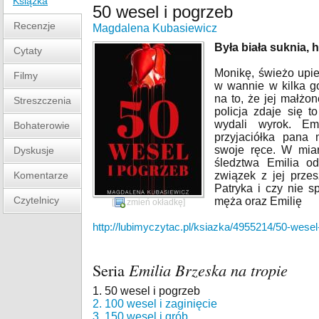
Książka
50 wesel i pogrzeb
Recenzje
Magdalena Kubasiewicz
Była biała suknia, 
Cytaty
Monikę, świeżo upi
Filmy
w wannie w kilka g
na to, że jej małżo
Streszczenia
policja zdaje się t
wydali wyrok. Emi
Bohaterowie
przyjaciółka pana
swoje ręce. W mia
Dyskusje
śledztwa Emilia o
Komentarze
związek z jej przes
Patryka i czy nie 
Czytelnicy
męża oraz Emilię
[
zmień okładkę
]
http://lubimyczytac.pl/ksiazka/4955214/50-wesel
Seria
Emilia Brzeska na tropie
1. 50 wesel i pogrzeb
2. 100 wesel i zaginięcie
3. 150 wesel i grób