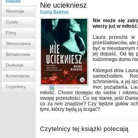
Książka
Nie uciekniesz
Recenzje
Nana Bekher
Nie może się zatr
Cytaty
wierzy już w miłość
Filmy
Laura przeszła w 
prześladowców, ale 
Streszczenia
być w nieustannym r
jej dopaść. Od tej 
Bohaterowie
rodzinnego domu ni
Dyskusje
Któregoś dnia Laur
Komentarze
samochodem. Rod
schronienia, a jej o
Czytelnicy
moc pożądania. Lau
[
zmień okładkę
]
miłość. Chroni dostępu do siebie i niko
swojej przeszłości. Co się stanie, jeśli Dani
co za nim znajdzie? Czy będzie gotów och
tymi, którzy będą ją ścigać?
Czytelnicy tej książki polecają