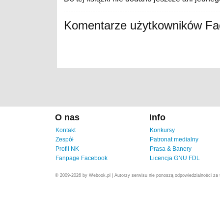
Komentarze użytkowników F
O nas
Info
Kontakt
Konkursy
Zespół
Patronat medialny
Profil NK
Prasa & Banery
Fanpage Facebook
Licencja GNU FDL
© 2009-2026 by Webook.pl | Autorzy serwisu nie ponoszą odpowiedzialności za