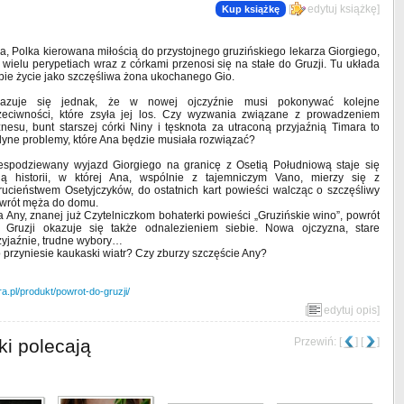
[
edytuj książkę
]
Kup książkę
a, Polka kierowana miłością do przystojnego gruzińskiego lekarza Giorgiego,
 wielu perypetiach wraz z córkami przenosi się na stałe do Gruzji. Tu układa
bie życie jako szczęśliwa żona ukochanego Gio.
azuje się jednak, że w nowej ojczyźnie musi pokonywać kolejne
zeciwności, które zsyła jej los. Czy wyzwania związane z prowadzeniem
znesu, bunt starszej córki Niny i tęsknota za utraconą przyjaźnią Timara to
dyne problemy, które Ana będzie musiała rozwiązać?
espodziewany wyjazd Giorgiego na granicę z Osetią Południową staje się
ią historii, w której Ana, wspólnie z tajemniczym Vano, mierzy się z
rucieństwem Osetyjczyków, do ostatnich kart powieści walcząc o szczęśliwy
wrót męża do domu.
a Any, znanej już Czytelniczkom bohaterki powieści „Gruzińskie wino”, powrót
 Gruzji okazuje się także odnalezieniem siebie. Nowa ojczyzna, stare
zyjaźnie, trudne wybory…
 przyniesie kaukaski wiatr? Czy zburzy szczęście Any?
ra.pl/produkt/powrot-do-gruzji/
[
edytuj opis
]
ki polecają
Przewiń: [
] [
]