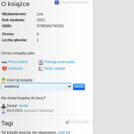
O książce
[
edytuj informacje
]
Wydawnictwo:
Lira
Rok wydania:
2021
ISBN:
9788366730281
Ocena:
4
Liczba głosów:
1
Oznacz książkę jako:
Przeczytana
Planuję przeczytać
Ulubiona
Teraz czytam
Oceń tę książkę:
Kto dodał książkę do bazy?
Dodał:
Serfer
03 II 2021
(ponad 6 lat temu)
Tagi
[
edytuj tagi
]
Tej książki jeszcze nie otagowano,
zrób to
!