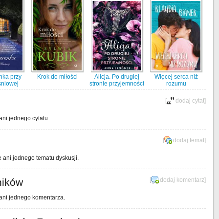
nka przy
Krok do miłości
Alicja. Po drugiej
Więcej serca niż
śniowej
stronie przyjemności
rozumu
[
dodaj cytat
]
ani jednego cytatu.
[
dodaj temat
]
e ani jednego tematu dyskusji.
ników
[
dodaj komentarz
]
 ani jednego komentarza.