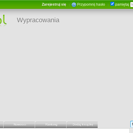
Zarejestruj się
Przypomnij hasło
pamiętaj
Wypracowania
Nowości
Ranking
Dodaj książkę