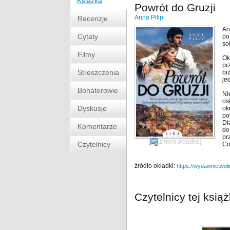
Książka
Powrót do Gruzji
Anna Pilip
Recenzje
An
Cytaty
po
so
Filmy
Ok
pr
Streszczenia
bi
je
Bohaterowie
Ni
os
Dyskusje
ok
po
Dl
Komentarze
do
pr
[
zmień okładkę
]
Czytelnicy
Co
źródło okładki:
https://wydawnictwoli
Czytelnicy tej książ