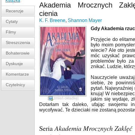
Książka
Akademia Mrocznych Zak
Recenzje
cienia
K. F. Breene
,
Shannon Mayer
Cytaty
Gdy Akademia rzuca
Filmy
Przyjęcie do elitarn
Streszczenia
było moim pomysłem
wiecie? Ale oto jes
Bohaterowie
móc uzyskać prawo 
problemów było za 
Dyskusje
znikać. Ludzie, którz
Komentarze
Nauczyciele uważaj
siebie, że powinni
Czytelnicy
pytań. Najwyraźniej 
knują! W niebezpiecz
[
zmień okładkę
]
jakim się wydaje, zł
Dotarłam tak daleko, ufając swojemu in
wycofywać. Te dzieciaki nie zostaną pozost
Seria
Akademia Mrocznych Zaklęć