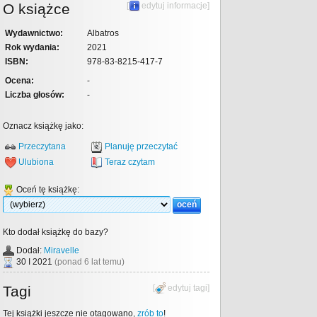
O książce
[
edytuj informacje
]
Wydawnictwo:
Albatros
Rok wydania:
2021
ISBN:
978-83-8215-417-7
Ocena:
-
Liczba głosów:
-
Oznacz książkę jako:
Przeczytana
Planuję przeczytać
Ulubiona
Teraz czytam
Oceń tę książkę:
Kto dodał książkę do bazy?
Dodał:
Miravelle
30 I 2021
(ponad 6 lat temu)
Tagi
[
edytuj tagi
]
Tej książki jeszcze nie otagowano,
zrób to
!