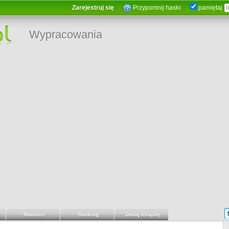
Zarejestruj się
Przypomnij hasło
pamiętaj
Wypracowania
Nowości
Ranking
Dodaj książkę