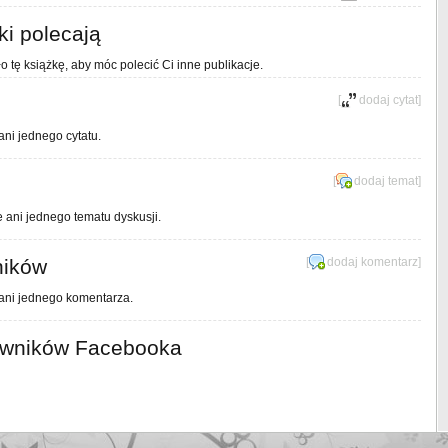
ki polecają
o tę książkę, aby móc polecić Ci inne publikacje.
[
dodaj cytat
]
ani jednego cytatu.
[
dodaj temat
]
e ani jednego tematu dyskusji.
ników
[
dodaj komentarz
]
 ani jednego komentarza.
owników Facebooka