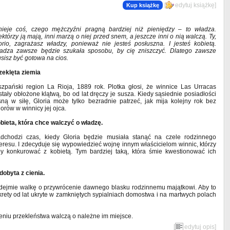
[
edytuj książkę
]
Kup książkę
tnieje coś, czego mężczyźni pragną bardziej niż pieniędzy – to władza.
ektórzy ją mają, inni marzą o niej przed snem, a jeszcze inni o nią walczą. Ty,
orio, zagrażasz władzy, ponieważ nie jesteś posłuszna. I jesteś kobietą.
adza zawsze będzie szukała sposobu, by cię zniszczyć. Dlatego zawsze
sisz być gotowa na cios.
zeklęta ziemia
szpański region La Rioja, 1889 rok. Plotka głosi, że winnice Las Urracas
stały obłożone klątwą, bo od lat dręczy je susza. Kiedy sąsiednie posiadłości
sną w siłę, Gloria może tylko bezradnie patrzeć, jak mija kolejny rok bez
iorów w winnicy jej ojca.
bieta, która chce walczyć o władzę.
dchodzi czas, kiedy Gloria będzie musiała stanąć na czele rodzinnego
teresu. I zdecyduje się wypowiedzieć wojnę innym właścicielom winnic, którzy
by konkurować z kobietą. Tym bardziej taką, która śmie kwestionować ich
obyta z cienia.
odejmie walkę o przywrócenie dawnego blasku rodzinnemu majątkowi. Aby to
krety od lat ukryte w zamkniętych sypialniach domostwa i na martwych polach
ieniu przekleństwa walczą o należne im miejsce.
[
edytuj opis
]