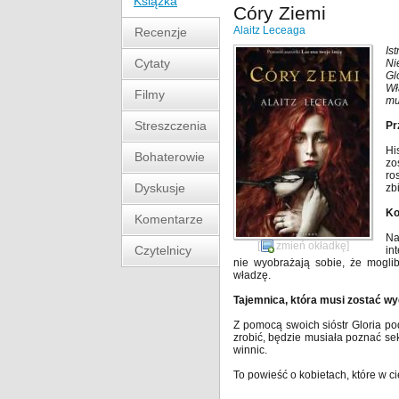
Książka
Córy Ziemi
Alaitz Leceaga
Recenzje
Is
Cytaty
Ni
Gl
Wł
Filmy
mu
Streszczenia
Pr
Hi
Bohaterowie
zo
ro
Dyskusje
zb
Ko
Komentarze
Na
[
zmień okładkę
]
Czytelnicy
in
nie wyobrażają sobie, że mogli
władzę.
Tajemnica, która musi zostać wyd
Z pomocą swoich sióstr Gloria p
zrobić, będzie musiała poznać se
winnic.
To powieść o kobietach, które w c