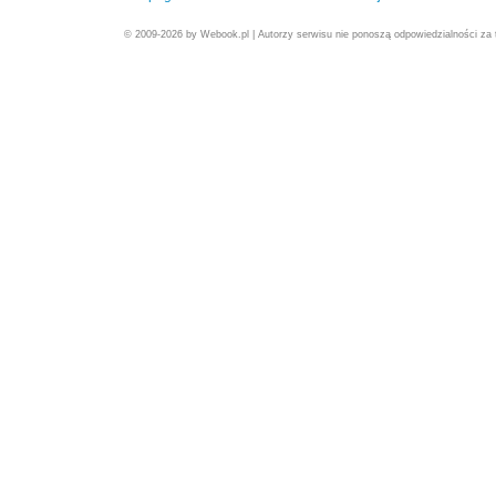
© 2009-2026 by Webook.pl | Autorzy serwisu nie ponoszą odpowiedzialności za