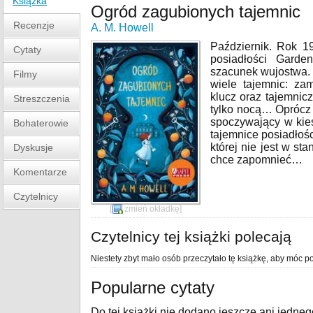
Książka
Ogród zagubionych tajemnic
Recenzje
A. M. Howell
Październik. Rok 19
Cytaty
posiadłości Garde
szacunek wujostwa. R
Filmy
wiele tajemnic: za
klucz oraz tajemnicz
Streszczenia
tylko nocą… Oprócz 
spoczywający w kies
Bohaterowie
tajemnice posiadłośc
której nie jest w st
Dyskusje
chce zapomnieć…
Komentarze
Czytelnicy
[
zmień okładkę
]
Czytelnicy tej książki polecają
Niestety zbyt mało osób przeczytało tę książkę, aby móc po
Popularne cytaty
Do tej książki nie dodano jeszcze ani jedneg