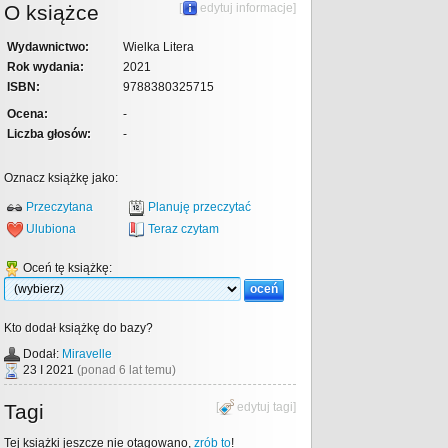
O książce
[
edytuj informacje
]
Wydawnictwo:
Wielka Litera
Rok wydania:
2021
ISBN:
9788380325715
Ocena:
-
Liczba głosów:
-
Oznacz książkę jako:
Przeczytana
Planuję przeczytać
Ulubiona
Teraz czytam
Oceń tę książkę:
Kto dodał książkę do bazy?
Dodał:
Miravelle
23 I 2021
(ponad 6 lat temu)
Tagi
[
edytuj tagi
]
Tej książki jeszcze nie otagowano,
zrób to
!