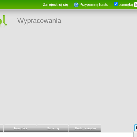
Zarejestruj się
Przypomnij hasło
pamiętaj
Wypracowania
Nowości
Ranking
Dodaj książkę