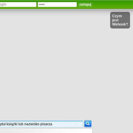
Czym
jest
Webook?