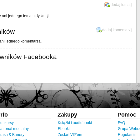
[
dodaj temat
]
e ani jednego tematu dyskusji.
ników
[
dodaj komentarz
]
 ani jednego komentarza.
owników Facebooka
Info
Zakupy
Pomoc
onkursy
Książki i audiobooki
FAQ
atronat medialny
Ebooki
Grupa Webo
rasa & Banery
Zostań VIP'em
Regulamin