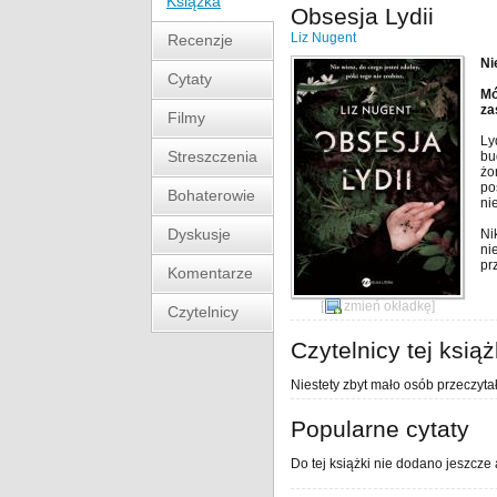
Książka
Obsesja Lydii
Liz Nugent
Recenzje
Ni
Cytaty
Mó
za
Filmy
Ly
Streszczenia
bu
żo
po
Bohaterowie
ni
Dyskusje
Ni
ni
pr
Komentarze
[
zmień okładkę
]
Czytelnicy
Czytelnicy tej książ
Niestety zbyt mało osób przeczytał
Popularne cytaty
Do tej książki nie dodano jeszcze 