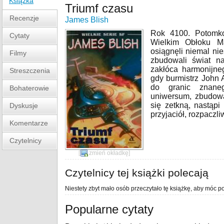
Książka
Triumf czasu
Recenzje
James Blish
Rok 4100. Potomko
Cytaty
Wielkim Obłoku Ma
osiągnęli niemal nie
Filmy
zbudowali świat n
zakłóca harmonijn
Streszczenia
gdy burmistrz John 
do granic znane
Bohaterowie
uniwersum, zbudow
się zetkną, nastąpi 
Dyskusje
przyjaciół, rozpaczli
Komentarze
Czytelnicy
[
zmień okładkę
]
Czytelnicy tej książki polecają
Niestety zbyt mało osób przeczytało tę książkę, aby móc po
Popularne cytaty