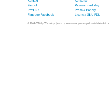
Kontakt
Konkursy
Zespół
Patronat medialny
Profil NK
Prasa & Banery
Fanpage Facebook
Licencja GNU FDL
© 2009-2026 by Webook.pl | Autorzy serwisu nie ponoszą odpowiedzialności za