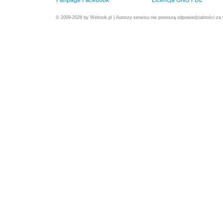
Fanpage Facebook
Licencja GNU FDL
© 2009-2026 by Webook.pl | Autorzy serwisu nie ponoszą odpowiedzialności za