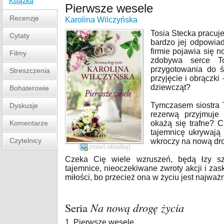
Książka
Pierwsze wesele
Recenzje
Karolina Wilczyńska
Tosia Stecka pracuje 
Cytaty
bardzo jej odpowia
firmie pojawia się 
Filmy
zdobywa serce T
przygotowania do ś
Streszczenia
przyjęcie i obrączki
dziewcząt?
Bohaterowie
Tymczasem siostra T
Dyskusje
rezerwą przyjmuje 
Komentarze
okażą się trafne? 
tajemnicę ukrywają 
Czytelnicy
wkroczy na nową dr
[
zmień okładkę
]
Czeka Cię wiele wzruszeń, będą łzy sz
tajemnice, nieoczekiwane zwroty akcji i za
miłości, bo przecież ona w życiu jest najważn
Seria
Na nową drogę życia
1. Pierwsze wesele