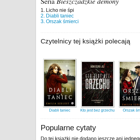
Seria
Bieszczadzkie demony
1. Licho nie śpi
2. Diabli taniec
3. Orszak śmierci
Czytelnicy tej książki polecają
Diabli taniec
Kto jest bez grzechu
Orszak śm
Popularne cytaty
Do tej książki nie dodano jeszcze ani jedneg