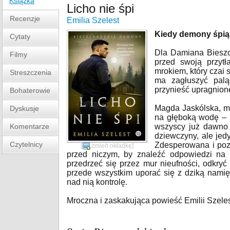
Książka
Licho nie śpi
Recenzje
Emilia Szelest
Kiedy demony śpią,
Cytaty
Dla Damiana Bieszcz
Filmy
przed swoją przytł
mrokiem, który czai 
Streszczenia
ma zagłuszyć palą
przynieść upragnion
Bohaterowie
Magda Jaskólska, mł
Dyskusje
na głęboką wodę – p
Komentarze
wszyscy już dawno s
dziewczyny, ale jed
Czytelnicy
Zdesperowana i poz
[
zmień okładkę
]
przed niczym, by znaleźć odpowiedzi na w
przedrzeć się przez mur nieufności, odkry
przede wszystkim uporać się z dziką namię
nad nią kontrolę.
Mroczna i zaskakująca powieść Emilii Szelest 