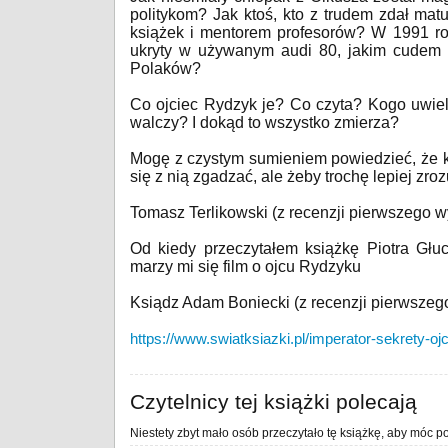
politykom? Jak ktoś, kto z trudem zdał matu
książek i mentorem profesorów? W 1991 ro
ukryty w używanym audi 80, jakim cudem d
Polaków?
Co ojciec Rydzyk je? Co czyta? Kogo uwie
walczy? I dokąd to wszystko zmierza?
Mogę z czystym sumieniem powiedzieć, że ks
się z nią zgadzać, ale żeby trochę lepiej z
Tomasz Terlikowski (z recenzji pierwszego w
Od kiedy przeczytałem książkę Piotra Głu
marzy mi się film o ojcu Rydzyku
Ksiądz Adam Boniecki (z recenzji pierwszeg
https://www.swiatksiazki.pl/imperator-sekrety-oj
Czytelnicy tej książki polecają
Niestety zbyt mało osób przeczytało tę książkę, aby móc po