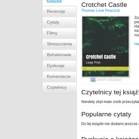
Książka
Crotchet Castle
Thomas Love Peacock
Recenzje
Za
Cytaty
pi
Ha
mo
Filmy
ro
Streszczenia
ht
Bohaterowie
Dyskusje
Komentarze
[
zmień okładkę
]
Czytelnicy
Czytelnicy tej książ
Niestety zbyt mało osób przeczytał
Popularne cytaty
Do tej książki nie dodano jeszcze 