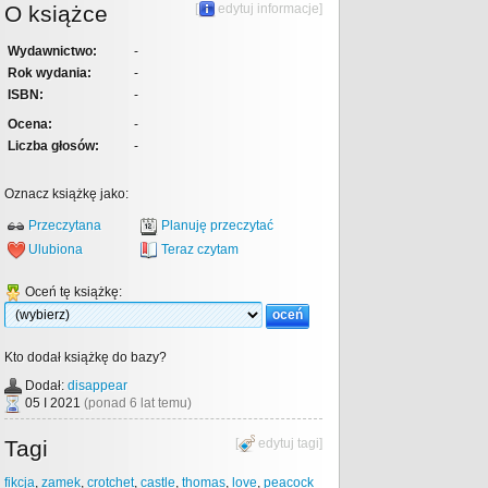
O książce
[
edytuj informacje
]
Wydawnictwo:
-
Rok wydania:
-
ISBN:
-
Ocena:
-
Liczba głosów:
-
Oznacz książkę jako:
Przeczytana
Planuję przeczytać
Ulubiona
Teraz czytam
Oceń tę książkę:
Kto dodał książkę do bazy?
Dodał:
disappear
05 I 2021
(ponad 6 lat temu)
Tagi
[
edytuj tagi
]
fikcja
,
zamek
,
crotchet
,
castle
,
thomas
,
love
,
peacock