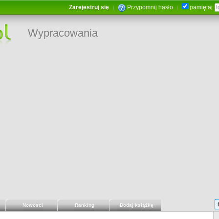
Zarejestruj się
Przypomnij hasło
pamiętaj
Wypracowania
Nowości
Ranking
Dodaj książkę