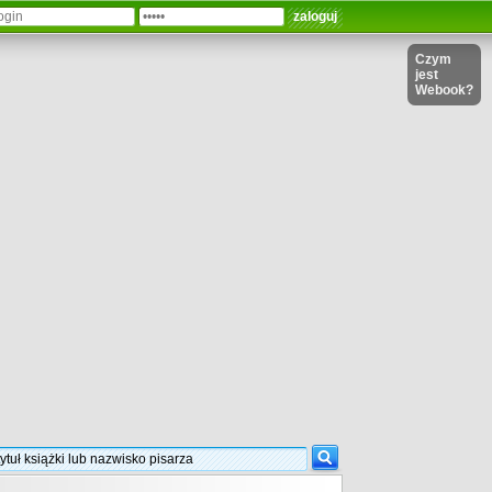
Czym
jest
Webook?