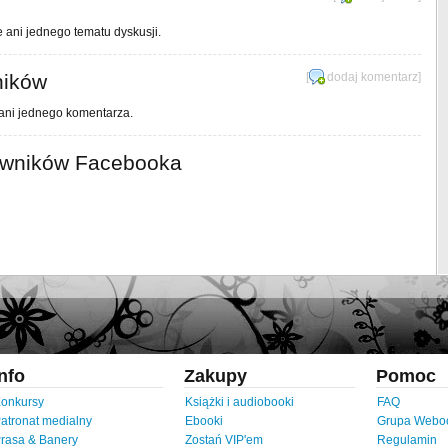
e ani jednego tematu dyskusji.
ników
[
dodaj komentarz
]
 ani jednego komentarza.
owników Facebooka
Info
Zakupy
Pomoc
onkursy
Książki i audiobooki
FAQ
atronat medialny
Ebooki
Grupa Webo
rasa & Banery
Zostań VIP'em
Regulamin