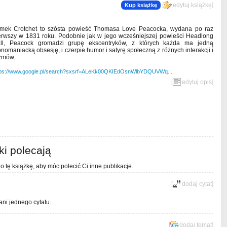
[
edytuj książkę
]
Kup książkę
mek Crotchet to szósta powieść Thomasa Love Peacocka, wydana po raz
erwszy w 1831 roku. Podobnie jak w jego wcześniejszej powieści Headlong
ll, Peacock gromadzi grupę ekscentryków, z których każda ma jedną
nomaniacką obsesję, i czerpie humor i satyrę społeczną z różnych interakcji i
zmów.
tps://www.google.pl/search?sxsrf=ALeKk00QKIEdOsnWlbYDQUVWq...
[
edytuj opis
]
ki polecają
o tę książkę, aby móc polecić Ci inne publikacje.
[
dodaj cytat
]
ani jednego cytatu.
[
dodaj temat
]