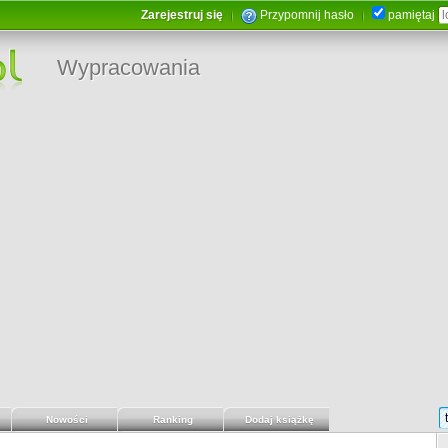
Zarejestruj się
Przypomnij hasło
pamiętaj
Wypracowania
Nowości
Ranking
Dodaj książkę