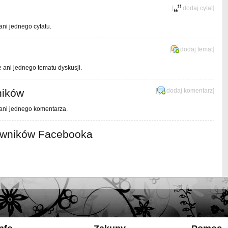
[
dodaj cytat
]
ani jednego cytatu.
[
dodaj temat
]
e ani jednego tematu dyskusji.
ników
[
dodaj komentarz
]
 ani jednego komentarza.
owników Facebooka