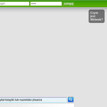
Czym
jest
Webook?