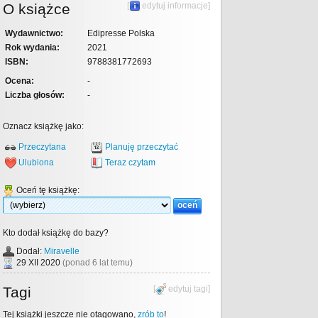
O książce
[
edytuj informacje
]
Wydawnictwo:
Edipresse Polska
Rok wydania:
2021
ISBN:
9788381772693
Ocena:
-
Liczba głosów:
-
Oznacz książkę jako:
Przeczytana
Planuję przeczytać
Ulubiona
Teraz czytam
Oceń tę książkę:
Kto dodał książkę do bazy?
Dodał:
Miravelle
29 XII 2020
(ponad 6 lat temu)
Tagi
[
edytuj tagi
]
Tej książki jeszcze nie otagowano,
zrób to
!