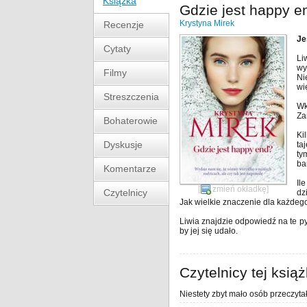
Książka
Gdzie jest happy e
Krystyna Mirek
Recenzje
Je
Cytaty
Li
wy
Filmy
Ni
wi
Streszczenia
Wk
Za
Bohaterowie
Ki
Dyskusje
ta
ty
ba
Komentarze
Il
[
zmień okładkę
]
Czytelnicy
dz
Jak wielkie znaczenie dla każde
Liwia znajdzie odpowiedź na te pyt
by jej się udało.
Czytelnicy tej książ
Niestety zbyt mało osób przeczytał