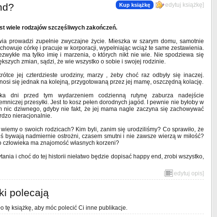
nd?
[
edytuj książkę
]
Kup książkę
st wiele rodzajów szczęśliwych zakończeń.
wia prowadzi zupełnie zwyczajne życie. Mieszka w szarym domu, samotnie
chowuje córkę i pracuje w korporacji, wypełniając wciąż te same zestawienia.
ezwykłe ma tylko imię i marzenia, o których nikt nie wie. Nie spodziewa się
ększych zmian, sądzi, że wie wszystko o sobie i swojej rodzinie.
rótce jej czterdzieste urodziny, marzy , żeby choć raz odbyły się inaczej.
nosi się jednak na kolejną, przygotowaną przez jej mamę, oszczędną kolację.
lka dni przed tym wydarzeniem codzienną rutynę zaburza nadejście
jemniczej przesyłki. Jest to kosz pełen dorodnych jagód. I pewnie nie byłoby w
m nic dziwnego, gdyby nie fakt, że jej mama nagle zaczyna się zachowywać
rdzo nieracjonalnie.
e wiemy o swoich rodzicach? Kim byli, zanim się urodziliśmy? Co sprawiło, że
iś bywają nadmiernie ostrożni, czasem smutni i nie zawsze wierzą w miłość?
go człowieka ma znajomość własnych korzeni?
ania i choć do tej historii niełatwo będzie dopisać happy end, zrobi wszystko,
[
edytuj opis
]
ki polecają
o tę książkę, aby móc polecić Ci inne publikacje.