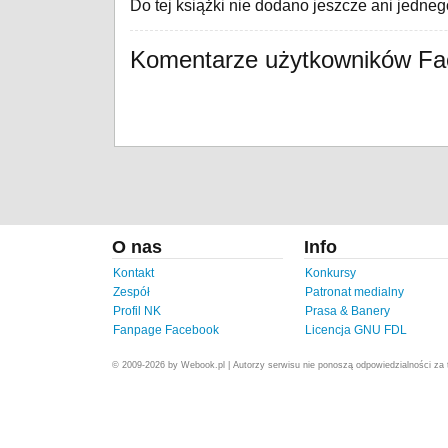
Do tej książki nie dodano jeszcze ani jedne
Komentarze użytkowników F
O nas
Info
Kontakt
Konkursy
Zespół
Patronat medialny
Profil NK
Prasa & Banery
Fanpage Facebook
Licencja GNU FDL
© 2009-2026 by Webook.pl | Autorzy serwisu nie ponoszą odpowiedzialności za