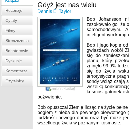
Książka
Gdyż jest nas wielu
Recenzje
Dennis E. Taylor
Bob Johansson ni
Cytaty
zszokowało go, że o
samochodowym. A 
Filmy
inteligentnym komp
Streszczenia
Bob i jego kopie od 
gwiazdach wokół Zi
Bohaterowie
się do zamieszkani
planu, który przet
Dyskusje
zginęło 99,9% ludzk
Komentarze
się do życia wsku
terrorystyczna pragn
Czytelnicy
sondy wciąż czają s
wszelką konkurencję
[
zmień okładkę
]
kosmos gatunek isto
pożywienie.
Bob opuszczał Ziemię licząc na życie pełne e
bogiem z nieba dla pewnego pierwotnego g
ludzkości nowego domu oraz być może jedy
wszelkiego życia w poznanym kosmosie.