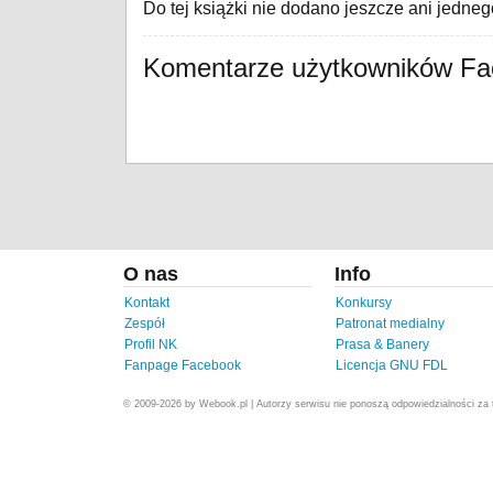
Do tej książki nie dodano jeszcze ani jedne
Komentarze użytkowników F
O nas
Info
Kontakt
Konkursy
Zespół
Patronat medialny
Profil NK
Prasa & Banery
Fanpage Facebook
Licencja GNU FDL
© 2009-2026 by Webook.pl | Autorzy serwisu nie ponoszą odpowiedzialności za