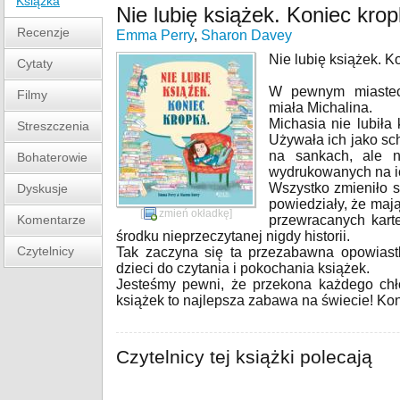
Książka
Nie lubię książek. Koniec kro
Recenzje
Emma Perry
,
Sharon Davey
Nie lubię książek. K
Cytaty
W pewnym miastec
Filmy
miała Michalina.
Michasia nie lubiła 
Streszczenia
Używała ich jako sc
na sankach, ale ni
Bohaterowie
wydrukowanych na ic
Wszystko zmieniło si
Dyskusje
powiedziały, że mają
[
zmień okładkę
]
Komentarze
przewracanych kart
środku nieprzeczytanej nigdy historii.
Czytelnicy
Tak zaczyna się ta przezabawna opowiast
dzieci do czytania i pokochania książek.
Jesteśmy pewni, że przekona każdego chł
książek to najlepsza zabawa na świecie! Kon
Czytelnicy tej książki polecają