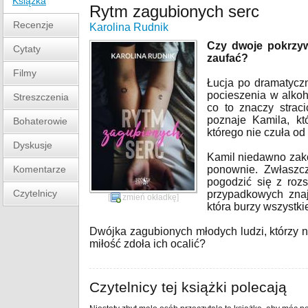
Książka
Rytm zagubionych serc
Recenzje
Karolina Rudnik
Czy dwoje pokrzyw
Cytaty
zaufać?
Filmy
Łucja po dramatycz
pocieszenia w alkoh
Streszczenia
co to znaczy strac
poznaje Kamila, kt
Bohaterowie
którego nie czuła o
Dyskusje
Kamil niedawno zako
Komentarze
ponownie. Zwłaszc
pogodzić się z rozs
Czytelnicy
przypadkowych znaj
[
zmień okładkę
]
która burzy wszystki
Dwójka zagubionych młodych ludzi, którzy nie
miłość zdoła ich ocalić?
Czytelnicy tej książki polecają