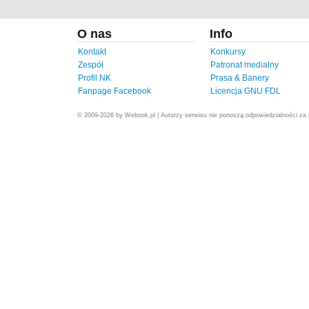
O nas
Info
Kontakt
Konkursy
Zespół
Patronat medialny
Profil NK
Prasa & Banery
Fanpage Facebook
Licencja GNU FDL
© 2009-2026 by Webook.pl | Autorzy serwisu nie ponoszą odpowiedzialności za