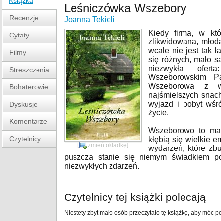
Książka
Leśniczówka Wszebory
Recenzje
Joanna Tekieli
Kiedy firma, w któ
Cytaty
zlikwidowana, młoda
wcale nie jest tak 
Filmy
się różnych, mało sa
niezwykła ofert
Streszczenia
Wszeborowskim P
Wszeborowa z wi
Bohaterowie
najśmielszych snach
wyjazd i pobyt wśró
Dyskusje
życie.
Komentarze
Wszeborowo to mał
Czytelnicy
kłębią się wielkie 
[
zmień okładkę
]
wydarzeń, które zbu
puszcza stanie się niemym świadkiem pot
niezwykłych zdarzeń.
Czytelnicy tej książki polecają
Niestety zbyt mało osób przeczytało tę książkę, aby móc po