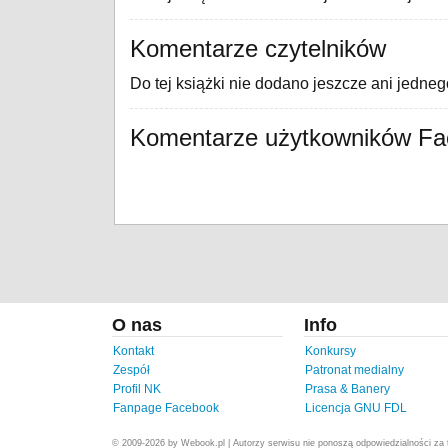
Komentarze czytelników
Do tej książki nie dodano jeszcze ani jedne
Komentarze użytkowników F
O nas
Info
Kontakt
Konkursy
Zespół
Patronat medialny
Profil NK
Prasa & Banery
Fanpage Facebook
Licencja GNU FDL
© 2009-2026 by Webook.pl | Autorzy serwisu nie ponoszą odpowiedzialności za