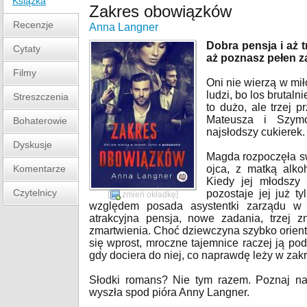
Książka
Zakres obowiązków
Recenzje
Anna Langner
Dobra pensja i aż 
Cytaty
aż poznasz pełen 
Filmy
Oni nie wierzą w mił
ludzi, bo los brutaln
Streszczenia
to dużo, ale trzej 
Mateusza i Szym
Bohaterowie
najsłodszy cukierek.
Dyskusje
Magda rozpoczęła sw
Komentarze
ojca, z matką alk
Kiedy jej młodszy 
Czytelnicy
pozostaje jej już t
[
zmień okładkę
]
względem posada asystentki zarządu w 
atrakcyjna pensja, nowe zadania, trzej 
zmartwienia. Choć dziewczyna szybko orientuj
się wprost, mroczne tajemnice raczej ją po
gdy dociera do niej, co naprawdę leży w za
Słodki romans? Nie tym razem. Poznaj najm
wyszła spod pióra Anny Langner.