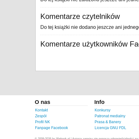
Komentarze czytelników
Do tej książki nie dodano jeszcze ani jedne
Komentarze użytkowników F
O nas
Info
Kontakt
Konkursy
Zespół
Patronat medialny
Profil NK
Prasa & Banery
Fanpage Facebook
Licencja GNU FDL
© 2009-2026 by Webook.pl | Autorzy serwisu nie ponoszą odpowiedzialności za