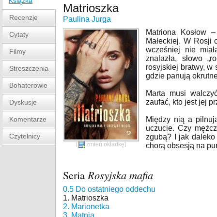
Książka
Matrioszka
Recenzje
Paulina Jurga
Matriona Kosłow –
Cytaty
Małeckiej. W Rosji c
wcześniej nie miał
Filmy
znalazła, słowo „r
rosyjskiej bratwy, w
Streszczenia
gdzie panują okrutn
Bohaterowie
Marta musi walczy
zaufać, kto jest jej 
Dyskusje
Komentarze
Między nią a pilnuj
uczucie. Czy mężc
Czytelnicy
zgubą? I jak daleko 
[
zmień okładkę
]
chorą obsesją na pun
Seria
Rosyjska mafia
0.5 Do ostatniego oddechu
1. Matrioszka
2. Marionetka
3. Matnia