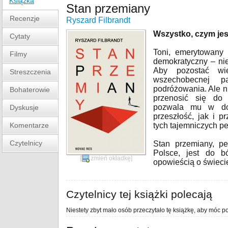
Książka
Stan przemiany
Recenzje
Ryszard Filbrandt
Wszystko, czym jes
Cytaty
Toni, emerytowany 
Filmy
demokratyczny – nie
Aby pozostać wi
Streszczenia
wszechobecnej p
podróżowania. Ale ni
Bohaterowie
przenosić się do 
pozwala mu w do
Dyskusje
przeszłość, jak i p
Komentarze
tych tajemniczych p
Czytelnicy
Stan przemiany, pe
Polsce, jest do b
[
zmień okładkę
]
opowieścią o świeci
Czytelnicy tej książki polecają
Niestety zbyt mało osób przeczytało tę książkę, aby móc po