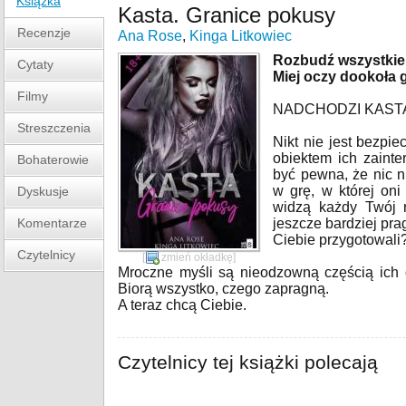
Książka
Kasta. Granice pokusy
Recenzje
Ana Rose
,
Kinga Litkowiec
Rozbudź wszystkie
Cytaty
Miej oczy dookoła 
Filmy
NADCHODZI KAST
Streszczenia
Nikt nie jest bezpie
obiektem ich zainte
Bohaterowie
być pewna, że nic n
w grę, w której on
Dyskusje
widzą każdy Twój r
Komentarze
jeszcze bardziej pra
Ciebie przygotowali
Czytelnicy
[
zmień okładkę
]
Mroczne myśli są nieodzowną częścią ich d
Biorą wszystko, czego zapragną.
A teraz chcą Ciebie.
Czytelnicy tej książki polecają