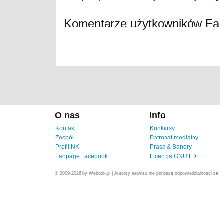
Komentarze użytkowników F
O nas
Info
Kontakt
Konkursy
Zespół
Patronat medialny
Profil NK
Prasa & Banery
Fanpage Facebook
Licencja GNU FDL
© 2009-2026 by Webook.pl | Autorzy serwisu nie ponoszą odpowiedzialności za