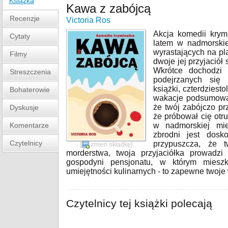
Książka
Kawa z zabójcą
Recenzje
Victoria Ros
Akcja komedii krym
Cytaty
latem w nadmorskie
wyrastających na p
Filmy
dwoje jej przyjaciół
Wkrótce dochodzi 
Streszczenia
podejrzanych się 
książki, czterdziesto
Bohaterowie
wakacje podsumował
że twój zabójczo pr
Dyskusje
że próbował cię otr
Komentarze
w nadmorskiej mi
zbrodni jest dosko
Czytelnicy
przypuszcza, że 
[
zmień okładkę
]
morderstwa, twoja przyjaciółka prowadzi 
gospodyni pensjonatu, w którym miesz
umiejętności kulinarnych - to zapewne twoje
Czytelnicy tej książki polecają