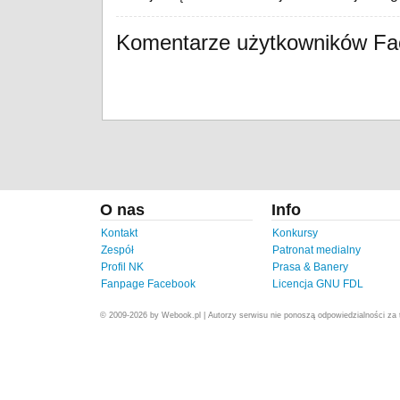
Komentarze użytkowników F
O nas
Info
Kontakt
Konkursy
Zespół
Patronat medialny
Profil NK
Prasa & Banery
Fanpage Facebook
Licencja GNU FDL
© 2009-2026 by Webook.pl | Autorzy serwisu nie ponoszą odpowiedzialności za