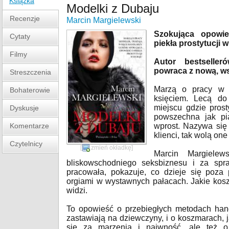
Książka
Modelki z Dubaju
Recenzje
Marcin Margielewski
Szokująca opowie
Cytaty
piekła prostytucji 
Filmy
Autor bestselle
powraca z nową, wst
Streszczenia
Marzą o pracy w 
Bohaterowie
księciem. Lecą do
miejscu gdzie prost
Dyskusje
powszechna jak pi
Komentarze
wprost. Nazywa się 
klienci, tak wolą on
Czytelnicy
[
zmień okładkę
]
Marcin Margiele
bliskowschodniego seksbiznesu i za spr
pracowała, pokazuje, co dzieje się poza 
orgiami w wystawnych pałacach. Jakie kosz
widzi.
To opowieść o przebiegłych metodach handl
zastawiają na dziewczyny, i o koszmarach, j
się za marzenia i naiwność, ale też o