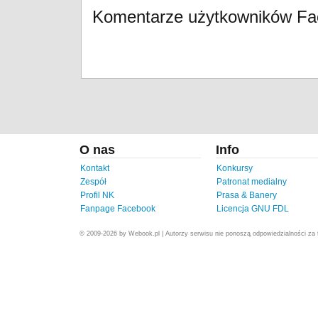
Komentarze użytkowników F
O nas
Info
Kontakt
Konkursy
Zespół
Patronat medialny
Profil NK
Prasa & Banery
Fanpage Facebook
Licencja GNU FDL
© 2009-2026 by Webook.pl | Autorzy serwisu nie ponoszą odpowiedzialności za