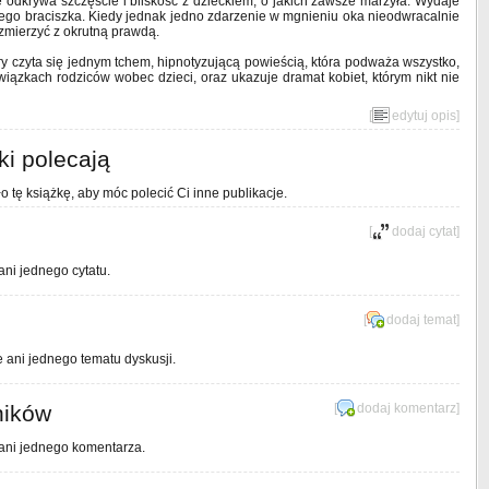
e odkrywa szczęście i bliskość z dzieckiem, o jakich zawsze marzyła. Wydaje
zego braciszka. Kiedy jednak jedno zdarzenie w mgnieniu oka nieodwracalnie
 zmierzyć z okrutną prawdą.
tóry czyta się jednym tchem, hipnotyzującą powieścią, która podważa wszystko,
iązkach rodziców wobec dzieci, oraz ukazuje dramat kobiet, którym nikt nie
[
edytuj opis
]
ki polecają
o tę książkę, aby móc polecić Ci inne publikacje.
[
dodaj cytat
]
ani jednego cytatu.
[
dodaj temat
]
e ani jednego tematu dyskusji.
ników
[
dodaj komentarz
]
 ani jednego komentarza.