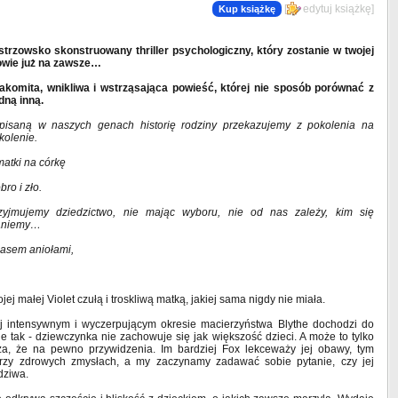
[
edytuj książkę
]
Kup książkę
strzowsko skonstruowany thriller psychologiczny, który zostanie w twojej
owie już na zawsze…
akomita, wnikliwa i wstrząsająca powieść, której nie sposób porównać z
dną inną.
pisaną w naszych genach historię rodziny przekazujemy z pokolenia na
kolenie.
matki na córkę
bro i zło.
zyjmujemy dziedzictwo, nie mając wyboru, nie od nas zależy, kim się
aniemy…
asem aniołami,
ej małej Violet czułą i troskliwą matką, jakiej sama nigdy nie miała.
ej intensywnym i wyczerpującym okresie macierzyństwa Blythe dochodzi do
nie tak - dziewczynka nie zachowuje się jak większość dzieci. A może to tylko
a, że na pewno przywidzenia. Im bardziej Fox lekceważy jej obawy, tym
t przy zdrowych zmysłach, a my zaczynamy zadawać sobie pytanie, czy jej
dziwa.