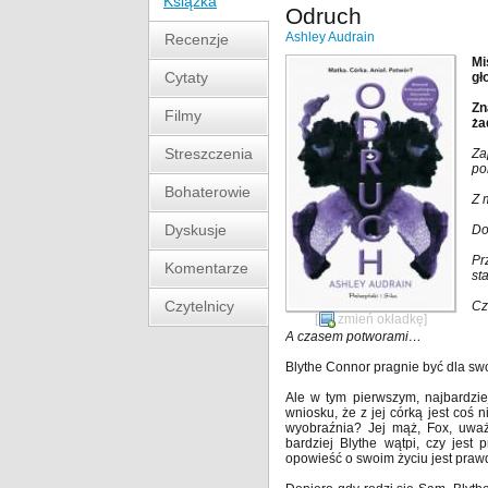
Książka
Odruch
Ashley Audrain
Recenzje
Mi
Cytaty
gł
Zn
Filmy
ża
Streszczenia
Za
po
Bohaterowie
Z 
Dyskusje
Do
Pr
Komentarze
st
Czytelnicy
Cz
[
zmień okładkę
]
A czasem potworami…
Blythe Connor pragnie być dla swoj
Ale w tym pierwszym, najbardzi
wniosku, że z jej córką jest coś 
wyobraźnia? Jej mąż, Fox, uważ
bardziej Blythe wątpi, czy jes
opowieść o swoim życiu jest praw