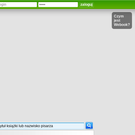
Czym
jest
Webook?