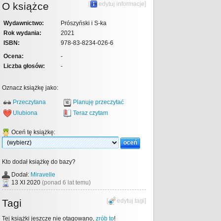
O książce
[
edytuj informacje
]
Wydawnictwo:
Prószyński i S-ka
Rok wydania:
2021
ISBN:
978-83-8234-026-6
Ocena:
-
Liczba głosów:
-
Oznacz książkę jako:
Przeczytana
Planuję przeczytać
Ulubiona
Teraz czytam
Oceń tę książkę:
Kto dodał książkę do bazy?
Dodał:
Miravelle
13 XI 2020
(ponad 6 lat temu)
Tagi
[
edytuj tagi
]
Tej książki jeszcze nie otagowano,
zrób to
!