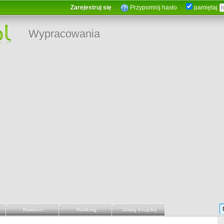
Zarejestruj się
Przypomnij hasło
pamiętaj
Wypracowania
Nowości
Ranking
Dodaj książkę