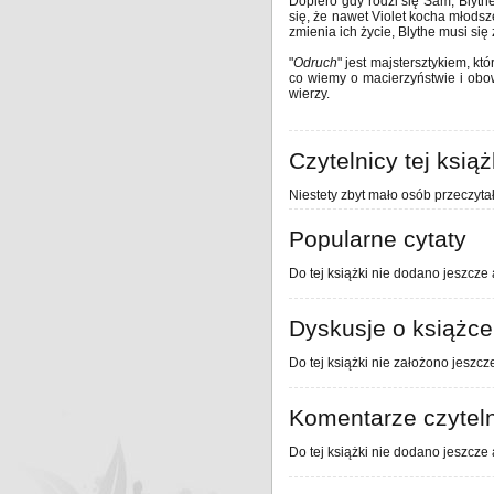
Dopiero gdy rodzi się Sam, Blyth
się, że nawet Violet kocha młods
zmienia ich życie, Blythe musi się
"
Odruch
" jest majstersztykiem, k
co wiemy o macierzyństwie i obow
wierzy.
Czytelnicy tej książ
Niestety zbyt mało osób przeczytał
Popularne cytaty
Do tej książki nie dodano jeszcze 
Dyskusje o książce
Do tej książki nie założono jeszcz
Komentarze czytel
Do tej książki nie dodano jeszcze