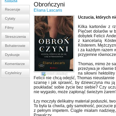
Książka
Obrończyni
Recenzje
Eliana Lascaris
Uczucia, których ni
Cytaty
Kilka kartonów z r
Filmy
Pięćset dolarów w b
dobytek Felicii And
Streszczenia
z kancelarią Kös
Kösterem. Mężczyzną
Bohaterowie
i za każdym razem w
przyjemne równocze
Dyskusje
Komentarze
Thomas, mimo że sa
przeżywa je równie 
Czytelnicy
na siłowni hektolitry
[
zmień okładkę
]
Felicii nie chcą odejść, Thomas nieustannie 
szansę i jak sprawić, by dziewczyna mu j
poukładać sobie życie bez siebie? Czy uczu
nie wygasło, może zapłonąć świeżym żarem
Łzy moczyły delikatny materiał poduszki, two
To była ta chwila, gdy samotność, poczucie 
z pełnym impetem. Ciągle miałam nadzieję,
Powalczy.