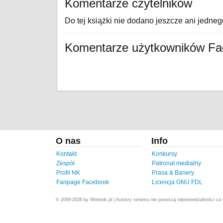
Komentarze czytelników
Do tej książki nie dodano jeszcze ani jedne
Komentarze użytkowników F
O nas
Info
Kontakt
Konkursy
Zespół
Patronat medialny
Profil NK
Prasa & Banery
Fanpage Facebook
Licencja GNU FDL
© 2009-2026 by Webook.pl | Autorzy serwisu nie ponoszą odpowiedzialności za