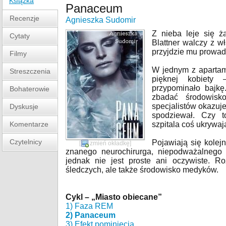
Książka
Panaceum
Recenzje
Agnieszka Sudomir
Z nieba leje się ż
Cytaty
Blattner walczy z 
przyjdzie mu prowadz
Filmy
W jednym z apartam
Streszczenia
pięknej kobiety –
przypominało bajkę
Bohaterowie
zbadać środowisko
specjalistów okazuje
Dyskusje
spodziewał. Czy t
Komentarze
szpitala coś ukrywaj
Czytelnicy
Pojawiają się kolejn
[
zmień okładkę
]
znanego neurochirurga, niepodważalnego a
jednak nie jest proste ani oczywiste. R
śledczych, ale także środowisko medyków.
Cykl – „Miasto obiecane”
1) Faza REM
2) Panaceum
3) Efekt pominięcia