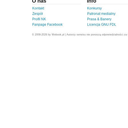
O nas
Info
Kontakt
Konkursy
Zespół
Patronat medialny
Profil NK
Prasa & Banery
Fanpage Facebook
Licencja GNU FDL
© 2009-2026 by Webook.pl | Autorzy serwisu nie ponoszą odpowiedzialności za