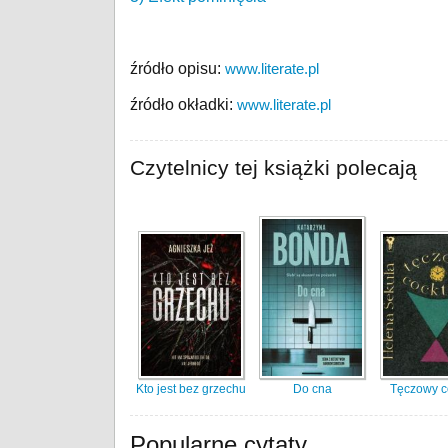
źródło opisu:
www.literate.pl
źródło okładki:
www.literate.pl
Czytelnicy tej książki polecają
Kto jest bez grzechu
Do cna
Tęczowy co
Popularne cytaty