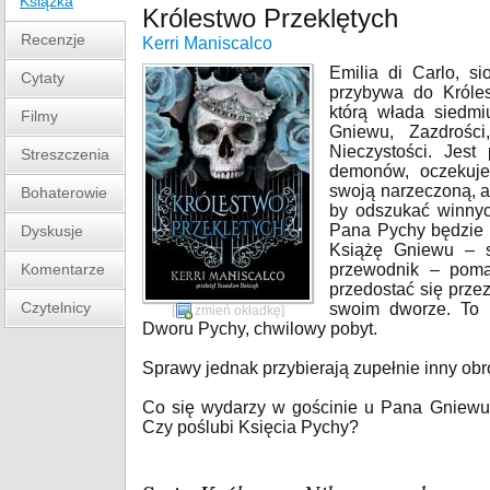
Książka
Królestwo Przeklętych
Recenzje
Kerri Maniscalco
Emilia di Carlo, si
Cytaty
przybywa do Króles
którą włada siedmi
Filmy
Gniewu, Zazdrości
Nieczystości. Jest
Streszczenia
demonów, oczekuje
swoją narzeczoną, 
Bohaterowie
by odszukać winnych
Pana Pychy będzie 
Dyskusje
Książę Gniewu – so
Komentarze
przewodnik – poma
przedostać się przez
Czytelnicy
swoim dworze. To 
[
zmień okładkę
]
Dworu Pychy, chwilowy pobyt.
Sprawy jednak przybierają zupełnie inny obr
Co się wydarzy w gościnie u Pana Gniewu?
Czy poślubi Księcia Pychy?