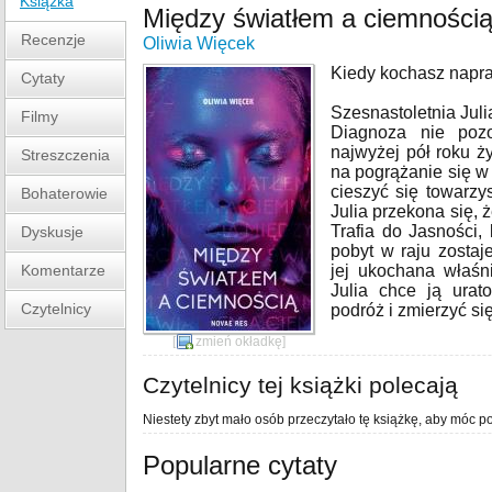
Książka
Między światłem a ciemności
Recenzje
Oliwia Więcek
Kiedy kochasz napraw
Cytaty
Szesnastoletnia Juli
Filmy
Diagnoza nie pozo
najwyżej pół roku ż
Streszczenia
na pogrążanie się w
cieszyć się towarzy
Bohaterowie
Julia przekona się, 
Trafia do Jasności,
Dyskusje
pobyt w raju zosta
Komentarze
jej ukochana właśn
Julia chce ją ura
Czytelnicy
podróż i zmierzyć si
[
zmień okładkę
]
Czytelnicy tej książki polecają
Niestety zbyt mało osób przeczytało tę książkę, aby móc po
Popularne cytaty