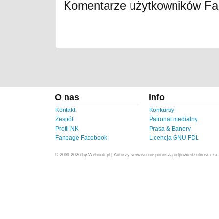
Komentarze użytkowników F
O nas
Info
Kontakt
Konkursy
Zespół
Patronat medialny
Profil NK
Prasa & Banery
Fanpage Facebook
Licencja GNU FDL
© 2009-2026 by Webook.pl | Autorzy serwisu nie ponoszą odpowiedzialności za