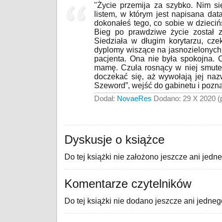
"Życie przemija za szybko. Nim si
listem, w którym jest napisana dat
dokonałeś tego, co sobie w dzieci
Bieg po prawdziwe życie został za
Siedziała w długim korytarzu, cze
dyplomy wiszące na jasnozielonych
pacjenta. Ona nie była spokojna. 
mamę. Czuła rosnący w niej smutek
doczekać się, aż wywołają jej nazw
Szeword”, wejść do gabinetu i pozn
Dodał:
NovaeRes
Dodano: 29 X 2020 (p
Dyskusje o książce
Do tej książki nie założono jeszcze ani jedn
Komentarze czytelników
Do tej książki nie dodano jeszcze ani jedne