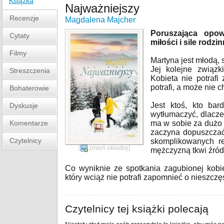
Książka
Najważniejszy
Recenzje
Magdalena Majcher
Poruszająca opowi
Cytaty
miłości i sile rodz
Filmy
Martyna jest młodą,
Jej kolejne związ
Streszczenia
Kobieta nie potrafi
potrafi, a może nie 
Bohaterowie
Jest ktoś, kto bar
Dyskusje
wytłumaczyć, dlacze
Komentarze
ma w sobie za dużo 
zaczyna dopuszczać
Czytelnicy
skomplikowanych re
[
zmień okładkę
]
mężczyzną tkwi źród
Co wyniknie ze spotkania zagubionej kobie
który wciąż nie potrafi zapomnieć o nieszczęś
Czytelnicy tej książki polecają