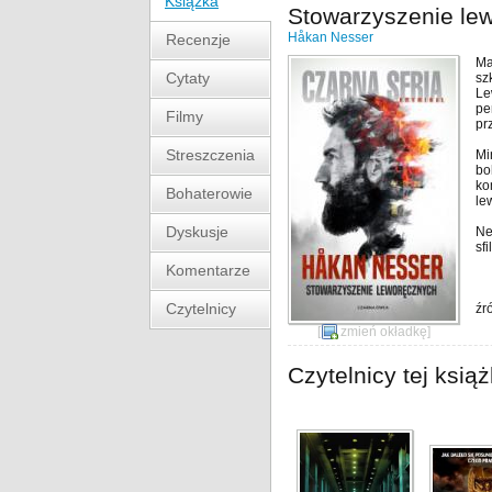
Książka
Stowarzyszenie le
Håkan Nesser
Recenzje
Ma
Cytaty
sz
Le
pe
Filmy
pr
Streszczenia
Mi
bo
ko
Bohaterowie
le
Dyskusje
Ne
sf
Komentarze
Czytelnicy
źr
[
zmień okładkę
]
Czytelnicy tej książ