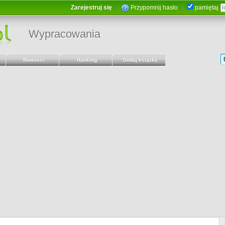
Zarejestruj się
Przypomnij hasło
pamiętaj
Wypracowania
Nowości
Ranking
Dodaj książkę