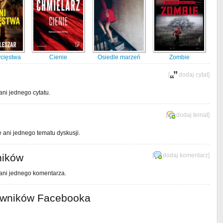
cięstwa
Cienie
Osiedle marzeń
Zombie
[
dodaj cytat
]
ani jednego cytatu.
[
dodaj temat
]
e ani jednego tematu dyskusji.
ników
[
dodaj komentarz
]
 ani jednego komentarza.
owników Facebooka