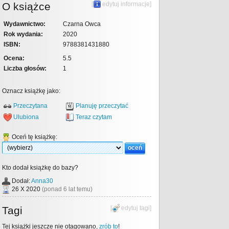
O książce
[
edytuj informacje
]
Wydawnictwo:
Czarna Owca
Rok wydania:
2020
ISBN:
9788381431880
Ocena:
5.5
Liczba głosów:
1
Oznacz książkę jako:
Przeczytana
Planuję przeczytać
Ulubiona
Teraz czytam
Oceń tę książkę:
Kto dodał książkę do bazy?
Dodał:
Anna30
26 X 2020
(ponad 6 lat temu)
Tagi
[
edytuj tagi
]
Tej książki jeszcze nie otagowano,
zrób to
!