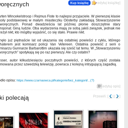
woręcznych
[
edytuj książkę
]
Kup książkę
rten Wincekelstroop i Rejmus Fiste to najlepsi przyjaciele. W pierwszej klasie
koły podstawowej w małym miasteczku Oösterby zakładają Stowarzyszenie
woręcznych. Ponad dwadzieścia lat później płonie doszczętnie stary
nsjonat. Giną ludzie. Oba wydarzenia mają ze sobą jakiś związek, jednak nie
zeżył nikt, kto mógłby wyjaśnić, co się stało. Prawie nikt.
nęło już piętnaście lat od ukazania się ostatniej powieści z cyklu, którego
haterem jest komisarz policji Van Vetereen. Ostatnia powieść z serii o
misarzu Gunnarze Barbarottim ukazała się sześć lat temu. W „Stowarzyszeniu
woręcznych” spotykają się po raz pierwszy. Ale czy ostatni?
sser, autor kilkudziesięciu poczytnych powieści, z których część została
ilmowana przez szwedzką telewizję, powraca z kolejną intrygującą zagadką.
ódło opisu:
https://www.czarnaowca.pl/kategorie/bez_kategorii/...(?)
[
edytuj opis
]
ki polecają
Przewiń: [
] [
]