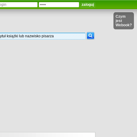
Czym
jest
Webook?