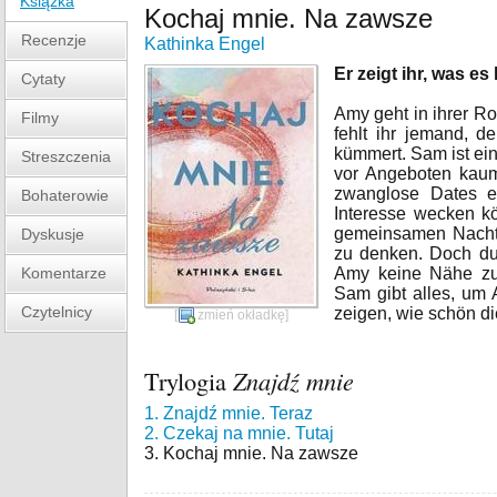
Książka
Kochaj mnie. Na zawsze
Recenzje
Kathinka Engel
Er zeigt ihr, was es
Cytaty
Amy geht in ihrer Rol
Filmy
fehlt ihr jemand, 
kümmert. Sam ist ei
Streszczenia
vor Angeboten kaum 
zwanglose Dates ei
Bohaterowie
Interesse wecken kö
gemeinsamen Nacht 
Dyskusje
zu denken. Doch du
Komentarze
Amy keine Nähe zul
Sam gibt alles, um
Czytelnicy
zeigen, wie schön di
[
zmień okładkę
]
Trylogia
Znajdź mnie
1. Znajdź mnie. Teraz
2. Czekaj na mnie. Tutaj
3. Kochaj mnie. Na zawsze