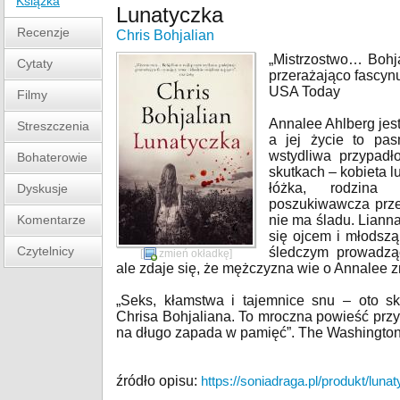
Książka
Lunatyczka
Recenzje
Chris Bohjalian
„Mistrzostwo… Bohj
Cytaty
przerażająco fascynu
USA Today
Filmy
Annalee Ahlberg jest
Streszczenia
a jej życie to pa
wstydliwa przypadł
Bohaterowie
skutkach ‒ kobieta 
łóżka, rodzina
Dyskusje
poszukiwawcza prze
Komentarze
nie ma śladu. Lianna,
się ojcem i młodszą
Czytelnicy
śledczym prowadzą
[
zmień okładkę
]
ale zdaje się, że mężczyzna wie o Annalee z
„Seks, kłamstwa i tajemnice snu – oto skł
Chrisa Bohjaliana. To mroczna powieść przy
na długo zapada w pamięć”. The Washington
źródło opisu:
https://soniadraga.pl/produkt/luna