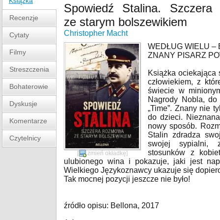
Książka
Spowiedź Stalina. Szczera
Recenzje
ze starym bolszewikiem
Christopher Macht
Cytaty
WEDŁUG WIELU –
Filmy
ZNANY PISARZ P
Streszczenia
Książka ociekająca
człowiekiem, z któr
Bohaterowie
świecie w miniony
Nagrody Nobla, do
Dyskusje
„Time”. Znany nie ty
do dzieci. Nieznan
Komentarze
nowy sposób. Rozmo
Stalin zdradza swo
Czytelnicy
swojej sypialni,
stosunków z kobi
[
zmień okładkę
]
ulubionego wina i pokazuje, jaki jest n
Wielkiego Językoznawcy ukazuje się dopiero 
Tak mocnej pozycji jeszcze nie było!
źródło opisu: Bellona, 2017