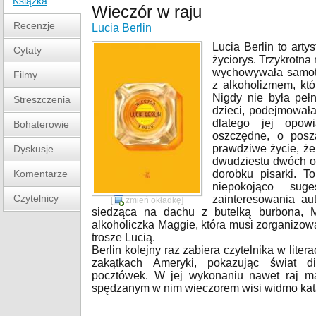
Książka
Wieczór w raju
Recenzje
Lucia Berlin
Lucia Berlin to arty
Cytaty
życiorys. Trzykrotna
wychowywała samotn
Filmy
z alkoholizmem, któ
Nigdy nie była pełn
Streszczenia
dzieci, podejmowała
dlatego jej opow
Bohaterowie
oszczędne, o posz
prawdziwe życie, że
Dyskusje
dwudziestu dwóch o
Komentarze
dorobku pisarki. T
niepokojąco su
Czytelnicy
zainteresowania aut
[
zmień okładkę
]
siedząca na dachu z butelką burbona, 
alkoholiczka Maggie, która musi zorganizow
trosze Lucią.
Berlin kolejny raz zabiera czytelnika w lit
zakątkach Ameryki, pokazując świat di
pocztówek. W jej wykonaniu nawet raj m
spędzanym w nim wieczorem wisi widmo kata