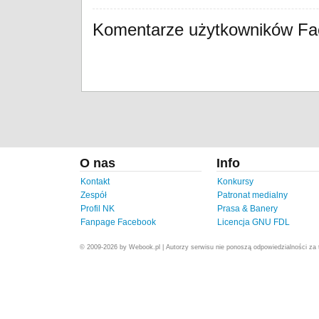
Komentarze użytkowników F
O nas
Info
Kontakt
Konkursy
Zespół
Patronat medialny
Profil NK
Prasa & Banery
Fanpage Facebook
Licencja GNU FDL
© 2009-2026 by Webook.pl | Autorzy serwisu nie ponoszą odpowiedzialności za