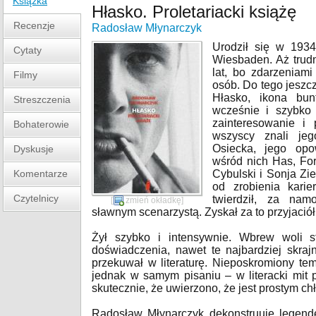
Książka
Hłasko. Proletariacki książę
Recenzje
Radosław Młynarczyk
Urodził się w 193
Cytaty
Wiesbaden. Aż trudno
lat, bo zdarzeniami
Filmy
osób. Do tego jeszcz
Hłasko, ikona bunt
Streszczenia
wcześnie i szybko 
zainteresowanie i
Bohaterowie
wszyscy znali je
Osiecka, jego opow
Dyskusje
wśród nich Has, For
Komentarze
Cybulski i Sonja Zi
od zrobienia kari
Czytelnicy
twierdził, za nam
[
zmień okładkę
]
sławnym scenarzystą. Zyskał za to przyjació
Żył szybko i intensywnie. Wbrew woli s
doświadczenia, nawet te najbardziej skraj
przekuwał w literaturę. Nieposkromiony te
jednak w samym pisaniu – w literacki mit p
skutecznie, że uwierzono, że jest prostym c
Radosław Młynarczyk dekonstruuje legendę