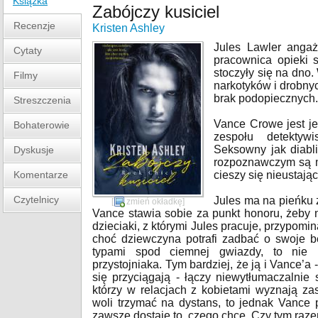
Książka
Zabójczy kusiciel
Recenzje
Kristen Ashley
Jules Lawler anga
Cytaty
pracownica opieki s
stoczyły się na dno.
Filmy
narkotyków i drobny
brak podopiecznych.
Streszczenia
Vance Crowe jest j
Bohaterowie
zespołu detektywis
Seksowny jak diabl
Dyskusje
rozpoznawczym są m
Komentarze
cieszy się nieustają
Czytelnicy
Jules ma na pieńku 
[
zmień okładkę
]
Vance stawia sobie za punkt honoru, żeby n
dzieciaki, z którymi Jules pracuje, przypomi
choć dziewczyna potrafi zadbać o swoje be
typami spod ciemnej gwiazdy, to nie 
przystojniaka. Tym bardziej, że ją i Vance’a
się przyciągają - łączy niewytłumaczalnie
którzy w relacjach z kobietami wyznają zas
woli trzymać na dystans, to jednak Vance p
zawsze dostaje to, czego chce. Czy tym raz