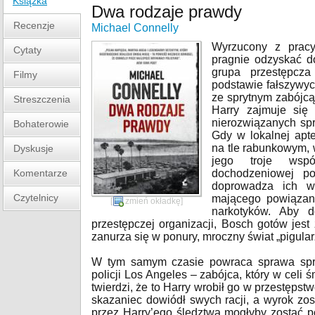
Książka
Dwa rodzaje prawdy
Recenzje
Michael Connelly
Wyrzucony z pracy
Cytaty
pragnie odzyskać d
grupa przestępcza
Filmy
podstawie fałszywyc
ze sprytnym zabójcą
Streszczenia
Harry zajmuje się
nierozwiązanych sp
Bohaterowie
Gdy w lokalnej apt
na tle rabunkowym, w
Dyskusje
jego troje wspó
Komentarze
dochodzeniowej po
doprowadza ich w
Czytelnicy
mającego powiązan
[
zmień okładkę
]
narkotyków. Aby d
przestępczej organizacji, Bosch gotów jest
zanurza się w ponury, mroczny świat „pigular
W tym samym czasie powraca sprawa sprz
policji Los Angeles – zabójca, który w celi 
twierdzi, że to Harry wrobił go w przestęps
skazaniec dowiódł swych racji, a wyrok zo
przez Harry’ego śledztwa mogłyby zostać 