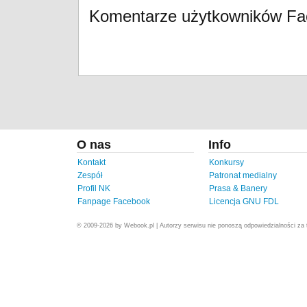
Komentarze użytkowników F
O nas
Info
Kontakt
Konkursy
Zespół
Patronat medialny
Profil NK
Prasa & Banery
Fanpage Facebook
Licencja GNU FDL
© 2009-2026 by Webook.pl | Autorzy serwisu nie ponoszą odpowiedzialności za