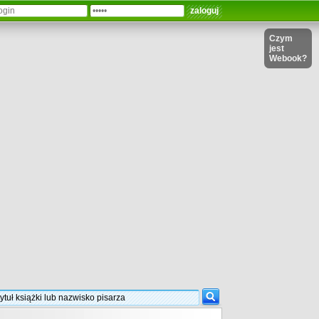
Czym
jest
Webook?