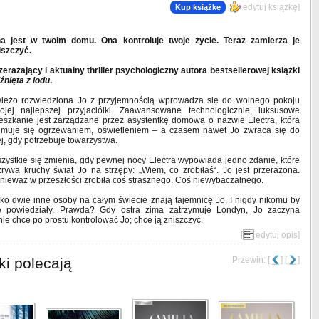
[
edytuj książkę
]
Kup książkę
a jest w twoim domu. Ona kontroluje twoje życie. Teraz zamierza je
iszczyć.
zerażający i aktualny thriller psychologiczny autora bestsellerowej książki
iźnięta z lodu
.
ieżo rozwiedziona Jo z przyjemnością wprowadza się do wolnego pokoju
ojej najlepszej przyjaciółki. Zaawansowane technologicznie, luksusowe
eszkanie jest zarządzane przez asystentkę domową o nazwie Electra, która
jmuje się ogrzewaniem, oświetleniem – a czasem nawet Jo zwraca się do
ej, gdy potrzebuje towarzystwa.
zystkie się zmienia, gdy pewnej nocy Electra wypowiada jedno zdanie, które
zrywa kruchy świat Jo na strzępy: „Wiem, co zrobiłaś“. Jo jest przerażona.
nieważ w przeszłości zrobiła coś strasznego. Coś niewybaczalnego.
lko dwie inne osoby na całym świecie znają tajemnicę Jo. I nigdy nikomu by
e powiedziały. Prawda? Gdy ostra zima zatrzymuje Londyn, Jo zaczyna
nie chce po prostu kontrolować Jo; chce ją zniszczyć.
[
edytuj opis
]
ki polecają
Przewiń: [
] [
]