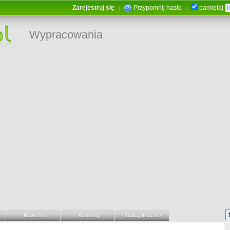
Zarejestruj się
Przypomnij hasło
pamiętaj
Wypracowania
Nowości
Ranking
Dodaj książkę