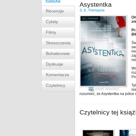
Książka
Asystentka
S. K. Tremayne
Recenzje
On
Cytaty
zn
Pr
Filmy
Bl
Streszczenia
Św
sw
mi
Bohaterowie
za
ni
Dyskusje
Ws
ro
Komentarze
Po
Czytelnicy
Ty
[
zmień okładkę
]
ni
rozumieć, że Asystentka na półce 
Czytelnicy tej książ