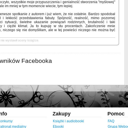
czyło, wszystkie moje przypuszczenia i genialność stworzenia "myślowej"
 ale im mniej w tym momencie wiecie, tym lepiej.
erwsze spotkanie z autorem i już wiem, że nie ostatnie. Bardzo spodobał
yl i lekkość przedstawienia fabuły. Spójność, realność, mimo pozornej
ści sytuacji, świetne ukazanie powiązań rodzinnych, brutalność i taki
zy i ciężki klimat. Ja to kupuję w stu procentach. Zakończenie mnie
, niczego się nie domyśliłam, ale w tej powieści niczego nie można być
nie wystawił oceny książce.
owników Facebooka
Info
Zakupy
Pomoc
onkursy
Książki i audiobooki
FAQ
atronat medialny
Ebooki
Grupa Webo