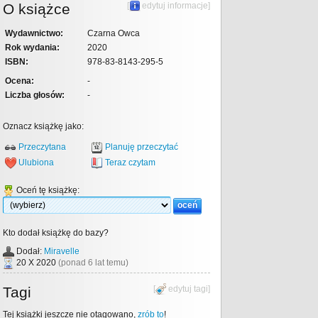
O książce
[
edytuj informacje
]
Wydawnictwo:
Czarna Owca
Rok wydania:
2020
ISBN:
978-83-8143-295-5
Ocena:
-
Liczba głosów:
-
Oznacz książkę jako:
Przeczytana
Planuję przeczytać
Ulubiona
Teraz czytam
Oceń tę książkę:
Kto dodał książkę do bazy?
Dodał:
Miravelle
20 X 2020
(ponad 6 lat temu)
Tagi
[
edytuj tagi
]
Tej książki jeszcze nie otagowano,
zrób to
!