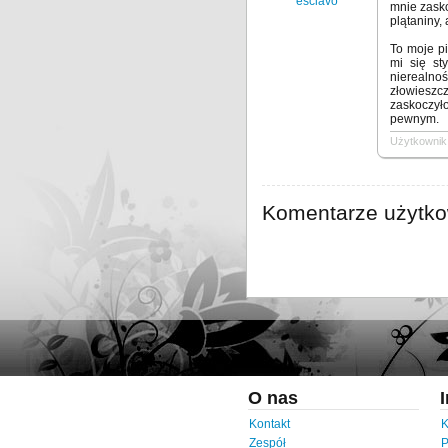
esclavo
mnie zasko
plątaniny,
To moje pi
mi się st
nierealno
złowieszc
zaskoczyło
pewnym.
Użytkownik 
Komentarze użytk
O nas
Kontakt
K
Zespół
P