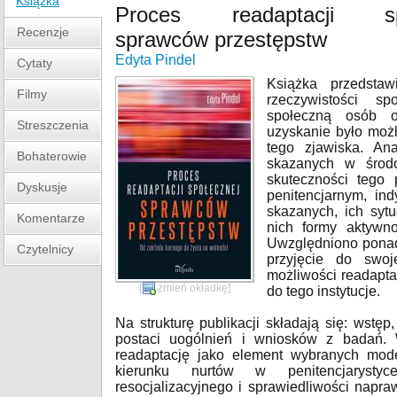
Książka
Proces readaptacji spo
Recenzje
sprawców przestępstw
Edyta Pindel
Cytaty
Książka przedsta
Filmy
rzeczywistości s
społeczną osób o
Streszczenia
uzyskanie było moż
tego zjawiska. Ana
Bohaterowie
skazanych w środ
skuteczności tego
Dyskusje
penitencjarnym, in
skazanych, ich syt
Komentarze
nich formy aktywn
Uwzględniono ponad
Czytelnicy
przyjęcie do swoj
możliwości readaptac
[
zmień okładkę
]
do tego instytucje.
Na strukturę publikacji składają się: wst
postaci uogólnień i wniosków z badań. 
readaptację jako element wybranych mode
kierunku nurtów w penitencjarystyce 
resocjalizacyjnego i sprawiedliwości napr