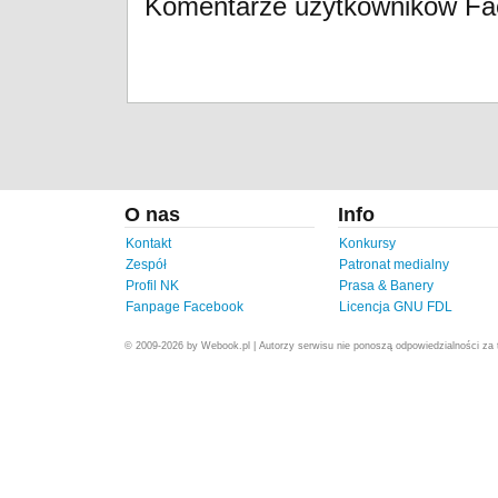
Komentarze użytkowników F
O nas
Info
Kontakt
Konkursy
Zespół
Patronat medialny
Profil NK
Prasa & Banery
Fanpage Facebook
Licencja GNU FDL
© 2009-2026 by Webook.pl | Autorzy serwisu nie ponoszą odpowiedzialności za