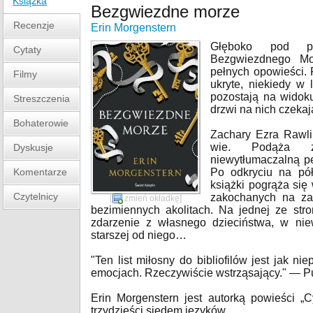
Książka
Bezgwiezdne morze
Recenzje
Erin Morgenstern
Głęboko pod po
Cytaty
Bezgwiezdnego Mor
pełnych opowieści. 
Filmy
ukryte, niekiedy w
pozostają na widoku
Streszczenia
drzwi na nich czekaj
Bohaterowie
Zachary Ezra Rawli
wie. Podąża z
Dyskusje
niewytłumaczalną pe
Komentarze
Po odkryciu na półk
książki pogrąża się
Czytelnicy
zakochanych na zab
[
zmień okładkę
]
bezimiennych akolitach. Na jednej ze str
zdarzenie z własnego dzieciństwa, w ni
starszej od niego…
"Ten list miłosny do bibliofilów jest jak 
emocjach. Rzeczywiście wstrząsający." — P
Erin Morgenstern jest autorką powieści „C
trzydzieści siedem języków.