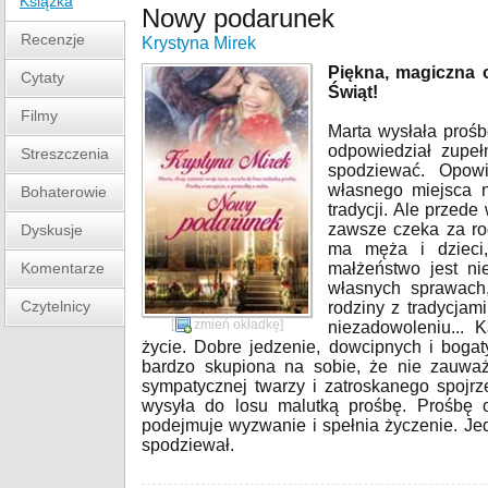
Książka
Nowy podarunek
Recenzje
Krystyna Mirek
Piękna, magiczna 
Cytaty
Świąt!
Filmy
Marta wysłała proś
odpowiedział zupeł
Streszczenia
spodziewać. Opow
własnego miejsca 
Bohaterowie
tradycji. Ale przede 
zawsze czeka za rog
Dyskusje
ma męża i dzieci,
Komentarze
małżeństwo jest ni
własnych sprawach
Czytelnicy
rodziny z tradycja
[
zmień okładkę
]
niezadowoleniu... 
życie. Dobre jedzenie, dowcipnych i bogat
bardzo skupiona na sobie, że nie zauważa
sympatycznej twarzy i zatroskanego spojrz
wysyła do losu malutką prośbę. Prośbę 
podejmuje wyzwanie i spełnia życzenie. Jed
spodziewał.