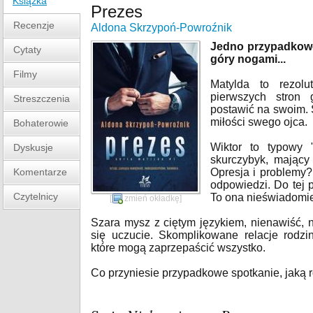
Książka
Prezes
Recenzje
Aldona Skrzypoń-Powroźnik
Jedno przypadkowe
Cytaty
góry nogami...
Filmy
Matylda to rezol
pierwszych stron 
Streszczenia
postawić na swoim. S
miłości swego ojca.
Bohaterowie
Wiktor to typowy "
Dyskusje
skurczybyk, mający
Komentarze
Opresja i problemy
odpowiedzi. Do tej po
Czytelnicy
To ona nieświadomie 
[
zmień okładkę
]
Szara mysz z ciętym językiem, nienawiść, 
się uczucie. Skomplikowane relacje rodzi
które mogą zaprzepaścić wszystko.
Co przyniesie przypadkowe spotkanie, jaką 