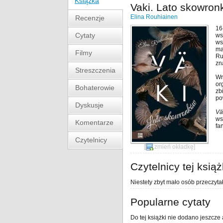
Książka
Vaki. Lato skowro
Elina Rouhiainen
Recenzje
16
Cytaty
ws
ws
ma
Filmy
Ru
zn
Streszczenia
Wr
or
Bohaterowie
zb
po
Dyskusje
Vä
ws
Komentarze
fa
Czytelnicy
[
zmień okładkę
]
Czytelnicy tej książ
Niestety zbyt mało osób przeczytał
Popularne cytaty
Do tej książki nie dodano jeszcze 