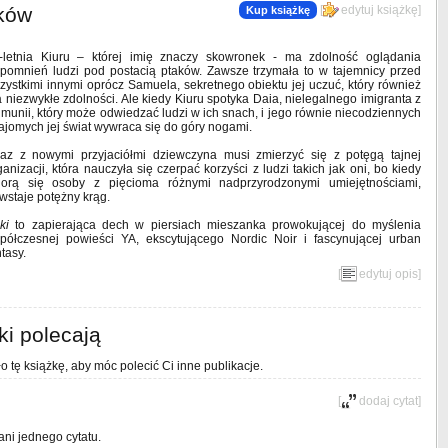
nków
[
edytuj książkę
]
Kup książkę
-letnia Kiuru – której imię znaczy skowronek - ma zdolność oglądania
pomnień ludzi pod postacią ptaków. Zawsze trzymała to w tajemnicy przed
zystkimi innymi oprócz Samuela, sekretnego obiektu jej uczuć, który również
 niezwykłe zdolności. Ale kiedy Kiuru spotyka Daia, nielegalnego imigranta z
munii, który może odwiedzać ludzi w ich snach, i jego równie niecodziennych
ajomych jej świat wywraca się do góry nogami.
az z nowymi przyjaciółmi dziewczyna musi zmierzyć się z potęgą tajnej
ganizacji, która nauczyła się czerpać korzyści z ludzi takich jak oni, bo kiedy
iorą się osoby z pięcioma różnymi nadprzyrodzonymi umiejętnościami,
wstaje potężny krąg.
ki
to zapierająca dech w piersiach mieszanka prowokującej do myślenia
półczesnej powieści YA, ekscytującego Nordic Noir i fascynującej urban
ntasy.
[
edytuj opis
]
ki polecają
o tę książkę, aby móc polecić Ci inne publikacje.
[
dodaj cytat
]
ani jednego cytatu.