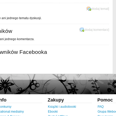
[
dodaj temat
]
e ani jednego tematu dyskusji.
ników
[
dodaj komentarz
]
 ani jednego komentarza.
owników Facebooka
Info
Zakupy
Pomoc
onkursy
Książki i audiobooki
FAQ
atronat medialny
Ebooki
Grupa Webo