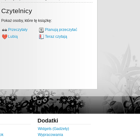
Czytelnicy
Pokaż osoby, które tę książkę:
Przeczytały
Planują przeczytać
Lubią
Teraz czytają
Dodatki
Widgets (Gadżety)
ok
Wypracowania