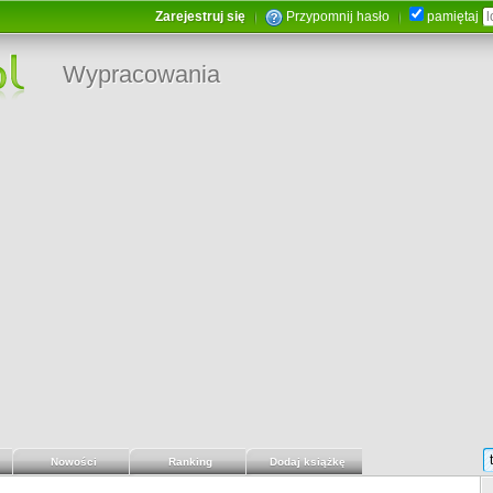
Zarejestruj się
Przypomnij hasło
pamiętaj
Wypracowania
Nowości
Ranking
Dodaj książkę