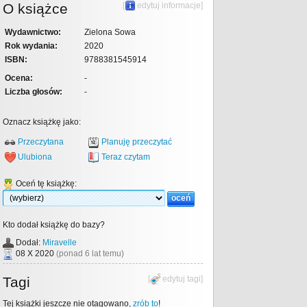
O książce
[
edytuj informacje
]
Wydawnictwo:
Zielona Sowa
Rok wydania:
2020
ISBN:
9788381545914
Ocena:
-
Liczba głosów:
-
Oznacz książkę jako:
Przeczytana
Planuję przeczytać
Ulubiona
Teraz czytam
Oceń tę książkę:
Kto dodał książkę do bazy?
Dodał:
Miravelle
08 X 2020
(ponad 6 lat temu)
Tagi
[
edytuj tagi
]
Tej książki jeszcze nie otagowano,
zrób to
!