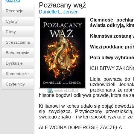
Książka
Pozłacany wąż
Recenzje
Danielle L. Jensen
Ciemność pochłan
Cytaty
światła odkryją, k
Filmy
Kłamstwa zostaną 
Streszczenia
Więzi poddane prób
Bohaterowie
Pola bitwy wybrane
Dyskusje
ICH BITWY ZAKO
Komentarze
Lidia powraca do 
Czytelnicy
uzdrowicieli. Jedna
przekonana, że robi 
[
zmień okładkę
]
historię bogów i odkrywa prawdę, która na za
Killianowi w końcu udało się objąć dowództw
się zwycięzcą. Przytłoczony przeszłości
swojego znaku – i w ten sposób ryzykuje, że
ALE WOJNA DOPIERO SIĘ ZACZĘŁA