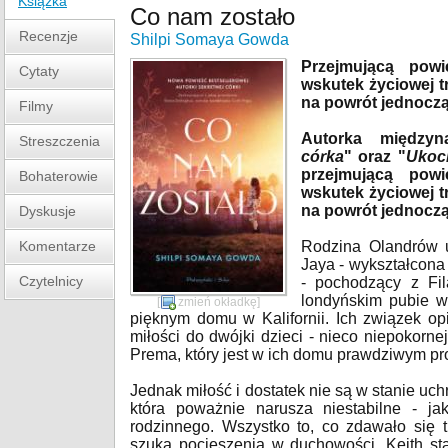
Książka
Co nam zostało
Recenzje
Shilpi Somaya Gowda
Przejmującą powi
Cytaty
wskutek życiowej tr
na powrót jednoczą
Filmy
Autorka międzyn
Streszczenia
córka
" oraz "
Ukoc
przejmującą powi
Bohaterowie
wskutek życiowej tr
na powrót jednoczą
Dyskusje
Komentarze
Rodzina Olandrów 
Jaya - wykształcona
Czytelnicy
- pochodzący z Fil
londyńskim pubie w
[
zmień okładkę
]
pięknym domu w Kalifornii. Ich związek op
miłości do dwójki dzieci - nieco niepokorne
Prema, który jest w ich domu prawdziwym p
Jednak miłość i dostatek nie są w stanie uch
która poważnie narusza niestabilne - ja
rodzinnego. Wszystko to, co zdawało się t
szuka pocieszenia w duchowości. Keith sta