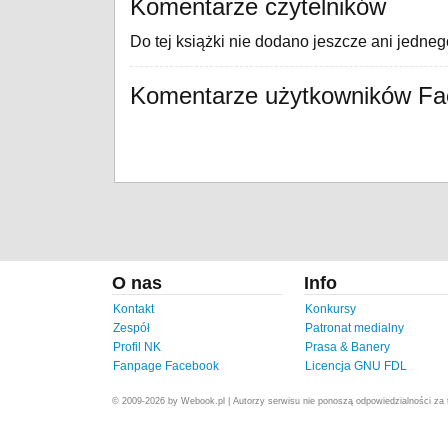
Komentarze czytelników
Do tej książki nie dodano jeszcze ani jedne
Komentarze użytkowników F
O nas
Info
Kontakt
Konkursy
Zespół
Patronat medialny
Profil NK
Prasa & Banery
Fanpage Facebook
Licencja GNU FDL
© 2009-2026 by Webook.pl | Autorzy serwisu nie ponoszą odpowiedzialności za