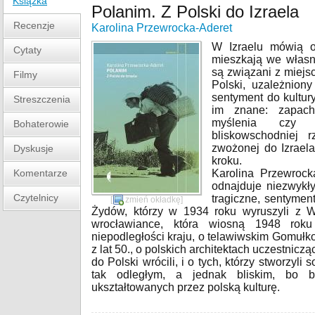
Książka
Polanim. Z Polski do Izraela
Recenzje
Karolina Przewrocka-Aderet
W Izraelu mówią o
Cytaty
mieszkają we własn
są związani z miejs
Filmy
Polski, uzależniony
sentyment do kultury
Streszczenia
im znane: zapach
myślenia czy z
Bohaterowie
bliskowschodniej r
zwożonej do Izrael
Dyskusje
kroku.
Komentarze
Karolina Przewrocka
odnajduje niezwykły
Czytelnicy
tragiczne, sentymen
[
zmień okładkę
]
Żydów, którzy w 1934 roku wyruszyli z 
wrocławiance, która wiosną 1948 roku
niepodległości kraju, o telawiwskim Gomuł
z lat 50., o polskich architektach uczestnicz
do Polski wrócili, i o tych, którzy stworzyli
tak odległym, a jednak bliskim, bo 
ukształtowanych przez polską kulturę.